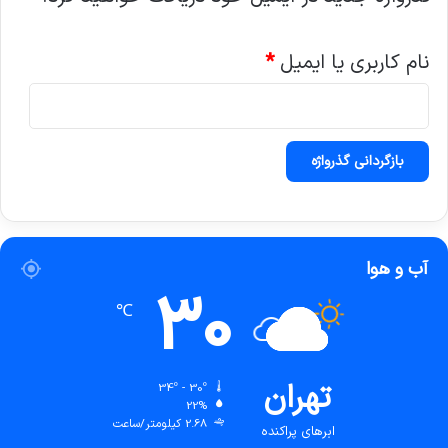
الزامی
نام کاربری یا ایمیل
*
بازگردانی گذرواژه
آب و هوا
30
℃
تهران
34º - 30º
22%
2.68 کیلومتر/ساعت
ابرهای پراکنده