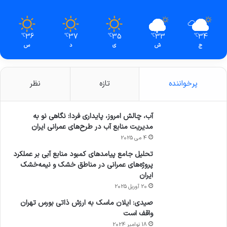
36
37
35
33
34
℃
℃
℃
℃
℃
ج
ش
ی
د
س
پرخواننده
تازه
نظر
آب، چالش امروز، پایداری فردا: نگاهی نو به
مدیریت منابع آب در طرح‌های عمرانی ایران
4 می 2025
تحلیل جامع پیامدهای کمبود منابع آبی بر عملکرد
پروژه‌های عمرانی در مناطق خشک و نیمه‌خشک
ایران
20 آوریل 2025
صیدی: ایلان ماسک به ارزش ذاتی بورس تهران
واقف است
18 نوامبر 2024