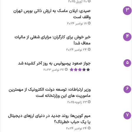
20 آوریل 2025
صیدی: ایلان ماسک به ارزش ذاتی بورس تهران
واقف است
18 نوامبر 2024
خبر خوش برای کارگران؛ مزایای شغلی از مالیات
معاف شد!
24 نوامبر 2024
جواز صعود پرسپولیس به روز آخر کشیده شد
27 نوامبر 2023
وزیر ارتباطات: توسعه دولت الکترونیک از مهمترین
ماموریت های این وزارتخانه است
23 ژانویه 2025
میم کوین‌ها: روند جدید در دنیای ارزهای دیجیتال
یا یک حباب خطرناک؟
24 نوامبر 2024