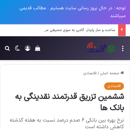
توجه : در حال بروز رسانی سایت هستیم . مطالب قدیمی
میباشند
ساخت و ساز پایدار: گامی به سوی محیطی سبزتر و آینده‌ای بهتر
منو
ورود
تغییر پو
جس
سبد خرید خود را م
صفحه اصلی
/
اقتصادی
اقتصادی
ششمین تزریق قدرتمند نقدینگی به
بانک ها
نرخ بهره بین بانکی 6 صدم درصد نسبت به هفته گذشته
کاهش داشته است