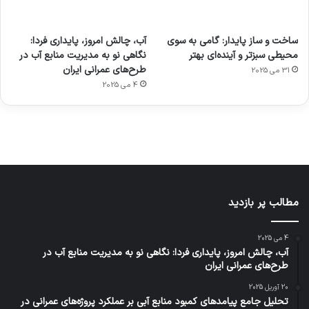
آماده
ی سفر
عکاسی
هدفون
ورزش با
برای
مجازی
با طعم
های
ساخت و ساز پایدار: گامی به سوی
آب، چالش امروز، پایداری فردا:
ساعت
کشف
…
2023
محیطی سبزتر و آینده‌ای بهتر
نگاهی نو به مدیریت منابع آب در
هوشمند
توسط
توسط
توسط
توسط
طرح‌های عمرانی ایران
31 می 2025
ژاکت
ژاکت
توسط
ژاکت
ژاکت
در
در
ژاکت
4 می 2025
در
در
دسامبر
دسامبر
در دسامبر
دسامبر
دسامبر
12, 2022
12, 2022
12, 2022
12, 2022
12, 2022
مطالب پر بازدید
4 می 2025
آب، چالش امروز، پایداری فردا: نگاهی نو به مدیریت منابع آب در
طرح‌های عمرانی ایران
20 آوریل 2025
تحلیل جامع پیامدهای کمبود منابع آبی بر عملکرد پروژه‌های عمرانی در