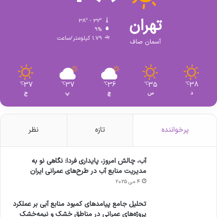
تهران
38º - 32º
9%
1.79 کیلومتر/ساعت
آسمان صاف
37
37
36
35
38
℃
℃
℃
℃
℃
د
س
چ
پ
ج
پرخواننده
تازه
نظر
آب، چالش امروز، پایداری فردا: نگاهی نو به
مدیریت منابع آب در طرح‌های عمرانی ایران
4 می 2025
تحلیل جامع پیامدهای کمبود منابع آبی بر عملکرد
پروژه‌های عمرانی در مناطق خشک و نیمه‌خشک