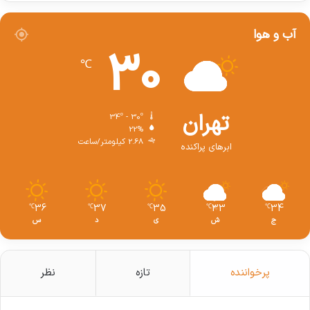
آب و هوا
30
℃
تهران
34º - 30º
22%
2.68 کیلومتر/ساعت
ابرهای پراکنده
36
37
35
33
34
℃
℃
℃
℃
℃
ج
ش
ی
د
س
پرخواننده
تازه
نظر