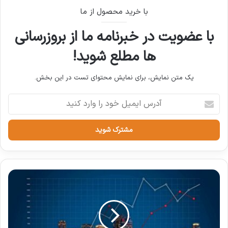
با خرید محصول از ما
با عضویت در خبرنامه ما از بروزرسانی
ها مطلع شوید!
یک متن نمایش، برای نمایش محتوای تست در این بخش.
نوشته های مشابه
آدرس
ایمیل
تحلیل جامع پیامدهای کمبود منابع
خود
آبی بر عملکرد پروژه‌های عمرانی در
را
وارد
مناطق خشک و نیمه‌خشک ایران
کنید
20 آوریل 2025
صیدی: ایلان ماسک به ارزش ذاتی
بورس تهران واقف است
18 نوامبر 2024