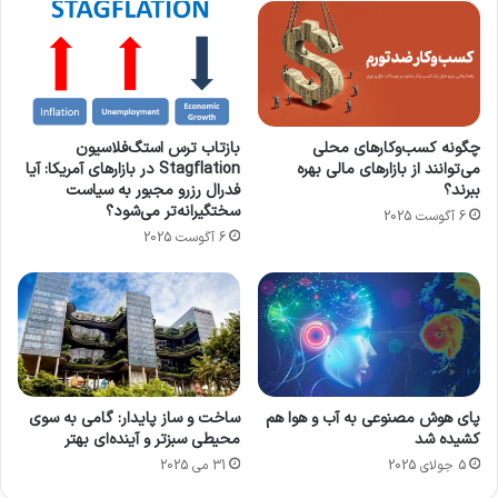
گزارش شده است.
ایالات متحده
تولید جهانی
چین
چگونه کسب‌وکارهای محلی
بازتاب ترس استگ‌فلاسیون
ژاپن
شاخص PMI
شاخص مدیران
می‌توانند از بازارهای مالی بهره
Stagflation در بازارهای آمریکا: آیا
ببرند؟
فدرال رزرو مجبور به سیاست
شامخ جهانی
منطقه یورو
هند
سختگیرانه‌تر می‌شود؟
6 آگوست 2025
6 آگوست 2025
کپی لینک
پای هوش مصنوعی به آب و هوا هم
ساخت و ساز پایدار: گامی به سوی
کشیده شد
محیطی سبزتر و آینده‌ای بهتر
5 جولای 2025
31 می 2025