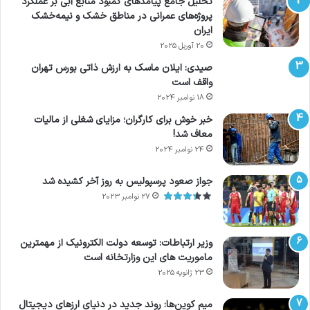
تحلیل جامع پیامدهای کمبود منابع آبی بر عملکرد
پروژه‌های عمرانی در مناطق خشک و نیمه‌خشک
ایران
20 آوریل 2025
صیدی: ایلان ماسک به ارزش ذاتی بورس تهران
واقف است
18 نوامبر 2024
خبر خوش برای کارگران؛ مزایای شغلی از مالیات
معاف شد!
24 نوامبر 2024
جواز صعود پرسپولیس به روز آخر کشیده شد
27 نوامبر 2023
وزیر ارتباطات: توسعه دولت الکترونیک از مهمترین
ماموریت های این وزارتخانه است
23 ژانویه 2025
میم کوین‌ها: روند جدید در دنیای ارزهای دیجیتال