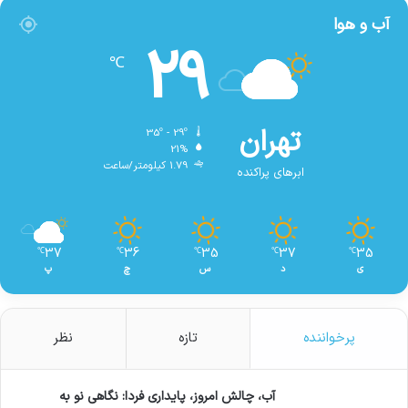
آب و هوا
29
℃
تهران
35º - 29º
21%
1.79 کیلومتر/ساعت
ابرهای پراکنده
37
36
35
37
35
℃
℃
℃
℃
℃
ی
د
س
چ
پ
پرخواننده
تازه
نظر
آب، چالش امروز، پایداری فردا: نگاهی نو به