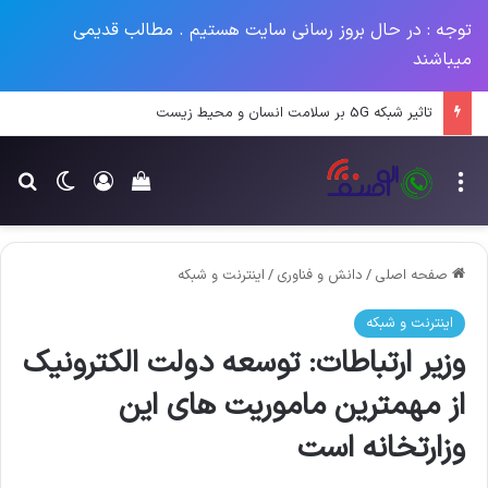
توجه : در حال بروز رسانی سایت هستیم . مطالب قدیمی
میباشند
تاثیر شبکه 5G بر سلامت انسان و محیط زیست
منو
ورود
تغییر پو
جس
سبد خرید خود را م
صفحه اصلی
/
دانش و فناوری
/
اینترنت و شبکه
اینترنت و شبکه
وزیر ارتباطات: توسعه دولت الکترونیک
از مهمترین ماموریت های این
وزارتخانه است