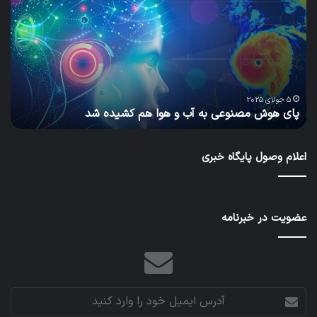
مصنوعی
ساز
به
پاید
آب
گام
و
به
هوا
سو
هم
مح
یا
س
کشیده
سبز
5 جولای 2025
پای هوش مصنوعی به آب و هوا هم کشیده شد
ب
شد
و
آیند
بهت
اعلام وصول پایگاه خبری
عضویت در خبرنامه
آدرس
ایمیل