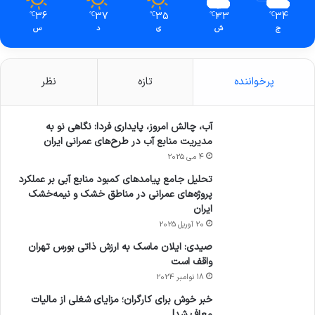
36
37
35
33
34
℃
℃
℃
℃
℃
ج
ش
ی
د
س
پرخواننده
تازه
نظر
آب، چالش امروز، پایداری فردا: نگاهی نو به
مدیریت منابع آب در طرح‌های عمرانی ایران
4 می 2025
تحلیل جامع پیامدهای کمبود منابع آبی بر عملکرد
پروژه‌های عمرانی در مناطق خشک و نیمه‌خشک
ایران
20 آوریل 2025
صیدی: ایلان ماسک به ارزش ذاتی بورس تهران
واقف است
18 نوامبر 2024
خبر خوش برای کارگران؛ مزایای شغلی از مالیات
معاف شد!