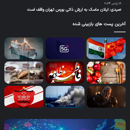
18 نوامبر 2024
صیدی: ایلان ماسک به ارزش ذاتی بورس تهران واقف است
آخرین پست های بازبینی شده
پای
سا
هوش
و