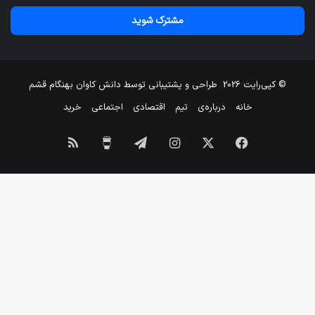
خود
را
وارد
کنید
© کپی‌رایت 2026
طراحی و پشتیبانی توسط
دانش کاوان بهنگام قشم
خانه
درباره‌ی
تیم
اقتصادی
اجتماعی
خرید
فیسبوک
X
اینستاگرام
تلگرام
برای
خوراک
من
یک
قهوه
بخر