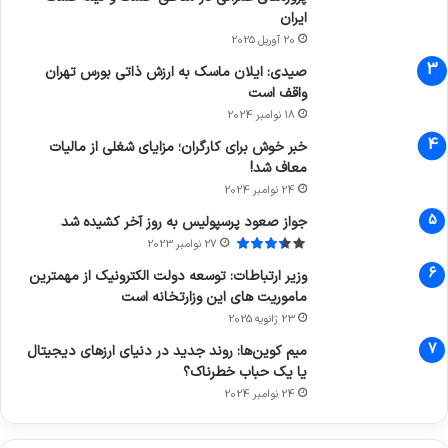
ایران
20 آوریل 2025
صیدی: ایلان ماسک به ارزش ذاتی بورس تهران
واقف است
18 نوامبر 2024
خبر خوش برای کارگران؛ مزایای شغلی از مالیات
معاف شد!
24 نوامبر 2024
جواز صعود پرسپولیس به روز آخر کشیده شد
27 نوامبر 2023
وزیر ارتباطات: توسعه دولت الکترونیک از مهمترین
ماموریت های این وزارتخانه است
23 ژانویه 2025
میم کوین‌ها: روند جدید در دنیای ارزهای دیجیتال
یا یک حباب خطرناک؟
24 نوامبر 2024