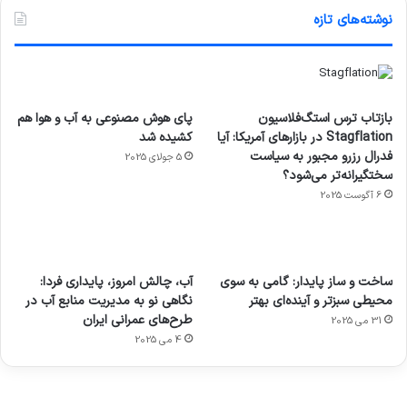
نوشته‌های تازه
بازتاب ترس استگ‌فلاسیون
پای هوش مصنوعی به آب و هوا هم
Stagflation در بازارهای آمریکا: آیا
کشیده شد
فدرال رزرو مجبور به سیاست
5 جولای 2025
سختگیرانه‌تر می‌شود؟
6 آگوست 2025
آماده
ی سفر
عکاسی
هدفون
ورزش با
برای
مجازی
با طعم
های
ساخت و ساز پایدار: گامی به سوی
آب، چالش امروز، پایداری فردا:
ساعت
کشف
…
2023
محیطی سبزتر و آینده‌ای بهتر
نگاهی نو به مدیریت منابع آب در
هوشمند
توسط
توسط
توسط
توسط
طرح‌های عمرانی ایران
31 می 2025
ژاکت
ژاکت
توسط
ژاکت
ژاکت
در
در
ژاکت
4 می 2025
در
در
دسامبر
دسامبر
در دسامبر
دسامبر
دسامبر
12, 2022
12, 2022
12, 2022
12, 2022
12, 2022