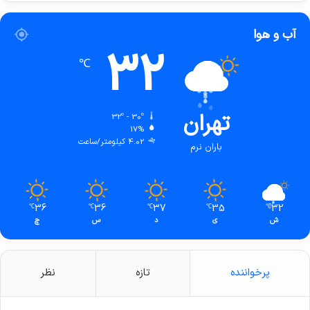
آب و هوا
32
℃
تهران
32º - 30º
17%
4.02 کیلومتر/ساعت
باران نرم
36
36
37
35
32
℃
℃
℃
℃
℃
ش
ی
د
س
چ
پرخواننده
تازه
نظر