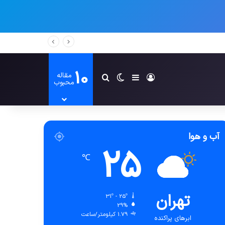
10
مقاله
ورود
سایدبار
تغییر پوسته
جستجو برای
محبوب
آب و هوا
25
℃
تهران
31º - 25º
29%
1.79 کیلومتر/ساعت
ابرهای پراکنده