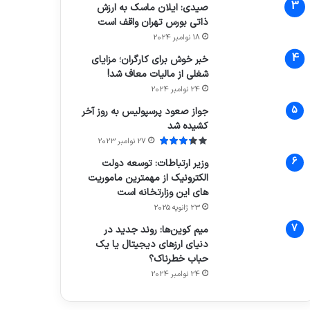
صیدی: ایلان ماسک به ارزش
ذاتی بورس تهران واقف است
18 نوامبر 2024
خبر خوش برای کارگران؛ مزایای
شغلی از مالیات معاف شد!
24 نوامبر 2024
جواز صعود پرسپولیس به روز آخر
کشیده شد
27 نوامبر 2023
وزیر ارتباطات: توسعه دولت
الکترونیک از مهمترین ماموریت
های این وزارتخانه است
23 ژانویه 2025
میم کوین‌ها: روند جدید در
دنیای ارزهای دیجیتال یا یک
حباب خطرناک؟
24 نوامبر 2024