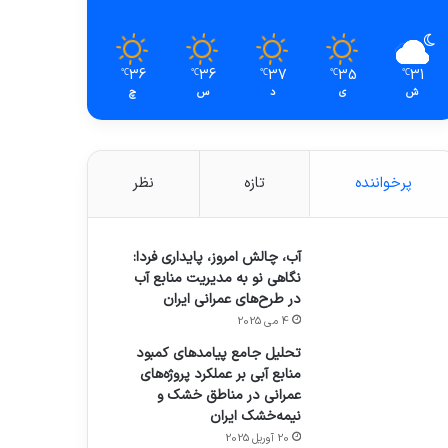
36
36
37
35
31
℃
℃
℃
℃
℃
ش
ی
د
س
چ
پرخواننده
تازه
نظر
آب، چالش امروز، پایداری فردا:
نگاهی نو به مدیریت منابع آب
در طرح‌های عمرانی ایران
4 می 2025
تحلیل جامع پیامدهای کمبود
منابع آبی بر عملکرد پروژه‌های
عمرانی در مناطق خشک و
نیمه‌خشک ایران
20 آوریل 2025