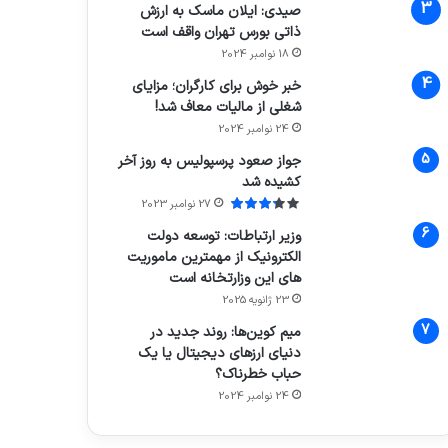
صیدی: ایلان ماسک به ارزش
ذاتی بورس تهران واقف است
18 نوامبر 2024
خبر خوش برای کارگران؛ مزایای
شغلی از مالیات معاف شد!
24 نوامبر 2024
جواز صعود پرسپولیس به روز آخر
کشیده شد
27 نوامبر 2023
وزیر ارتباطات: توسعه دولت
الکترونیک از مهمترین ماموریت
های این وزارتخانه است
23 ژانویه 2025
میم کوین‌ها: روند جدید در
دنیای ارزهای دیجیتال یا یک
حباب خطرناک؟
24 نوامبر 2024