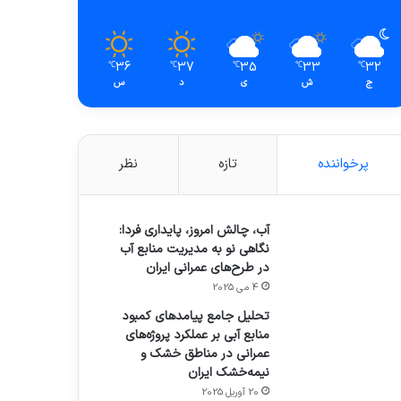
36
37
35
33
32
℃
℃
℃
℃
℃
ج
ش
ی
د
س
پرخواننده
تازه
نظر
آب، چالش امروز، پایداری فردا:
نگاهی نو به مدیریت منابع آب
در طرح‌های عمرانی ایران
4 می 2025
تحلیل جامع پیامدهای کمبود
منابع آبی بر عملکرد پروژه‌های
عمرانی در مناطق خشک و
نیمه‌خشک ایران
20 آوریل 2025