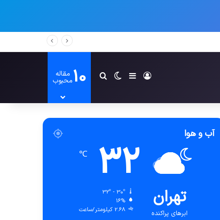
10
مقاله
ورود
سایدبار
تغییر پوسته
جستجو برای
محبوب
آب و هوا
32
℃
تهران
32º - 30º
16%
2.68 کیلومتر/ساعت
ابرهای پراکنده