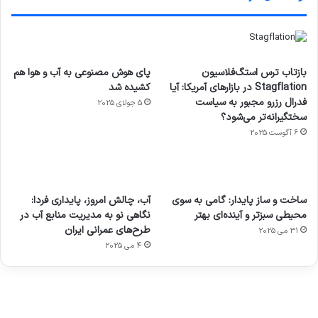
بازتاب ترس استگ‌فلاسیون
پای هوش مصنوعی به آب و هوا هم
Stagflation در بازارهای آمریکا: آیا
کشیده شد
فدرال رزرو مجبور به سیاست
5 جولای 2025
سختگیرانه‌تر می‌شود؟
6 آگوست 2025
آماده
ی سفر
عکاسی
هدفون
ورزش با
برای
مجازی
با طعم
های
ساخت و ساز پایدار: گامی به سوی
آب، چالش امروز، پایداری فردا:
ساعت
کشف
…
2023
محیطی سبزتر و آینده‌ای بهتر
نگاهی نو به مدیریت منابع آب در
هوشمند
توسط
توسط
توسط
توسط
طرح‌های عمرانی ایران
31 می 2025
ژاکت
ژاکت
توسط
ژاکت
ژاکت
در
در
ژاکت
4 می 2025
در
در
دسامبر
دسامبر
در دسامبر
دسامبر
دسامبر
12, 2022
12, 2022
12, 2022
12, 2022
12, 2022