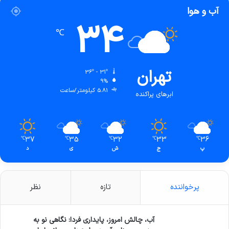
آب و هوا
34
℃
تهران
36º - 31º
9%
5.81 کیلومتر/ساعت
ابرهای پراکنده
37
35
32
33
36
℃
℃
℃
℃
℃
پ
ج
ش
ی
د
پرخواننده
تازه
نظر
آب، چالش امروز، پایداری فردا: نگاهی نو به