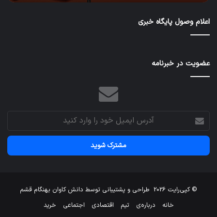
مجب
به
اعلام وصول پایگاه خبری
سی
سخت
می‌
عضویت در خبرنامه
آدرس
ایمیل
خود
را
وارد
کنید
© کپی‌رایت 2026
طراحی و پشتیبانی توسط
دانش کاوان بهنگام قشم
خانه
درباره‌ی
تیم
اقتصادی
اجتماعی
خرید