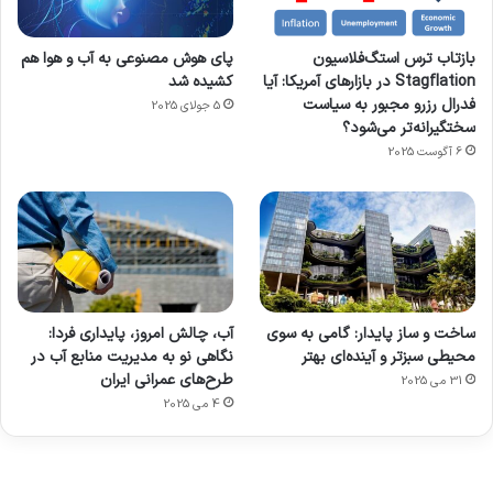
بازتاب ترس استگ‌فلاسیون
پای هوش مصنوعی به آب و هوا هم
Stagflation در بازارهای آمریکا: آیا
کشیده شد
فدرال رزرو مجبور به سیاست
5 جولای 2025
سختگیرانه‌تر می‌شود؟
6 آگوست 2025
آماده
ی سفر
عکاسی
هدفون
ورزش با
برای
مجازی
با طعم
های
ساخت و ساز پایدار: گامی به سوی
آب، چالش امروز، پایداری فردا:
ساعت
کشف
…
2023
محیطی سبزتر و آینده‌ای بهتر
نگاهی نو به مدیریت منابع آب در
هوشمند
توسط
توسط
توسط
توسط
طرح‌های عمرانی ایران
31 می 2025
ژاکت
ژاکت
توسط
ژاکت
ژاکت
در
در
ژاکت
4 می 2025
در
در
دسامبر
دسامبر
در دسامبر
دسامبر
دسامبر
12, 2022
12, 2022
12, 2022
12, 2022
12, 2022