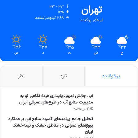
تهران
32º - 30º
16%
2.68 کیلومتر/ساعت
ابرهای پراکنده
36
37
35
33
32
℃
℃
℃
℃
℃
ج
ش
ی
د
س
پرخواننده
تازه
نظر
آب، چالش امروز، پایداری فردا: نگاهی نو به
مدیریت منابع آب در طرح‌های عمرانی ایران
4 می 2025
تحلیل جامع پیامدهای کمبود منابع آبی بر عملکرد
پروژه‌های عمرانی در مناطق خشک و نیمه‌خشک
ایران