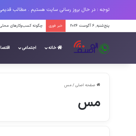
توجه : در حال بروز رسانی سایت هستیم . مطالب قدیمی
پنج‌شنبه, 6 آگوست 2026
چگونه کسب‌وکارهای محلی می
خبر فوری
خانه
اجتماعی
اقتصا
صفحه اصلی
/
مس
مس