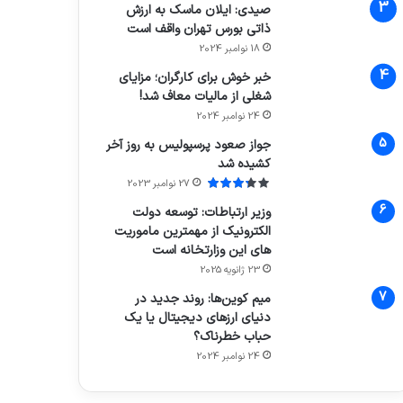
صیدی: ایلان ماسک به ارزش
ذاتی بورس تهران واقف است
18 نوامبر 2024
خبر خوش برای کارگران؛ مزایای
شغلی از مالیات معاف شد!
24 نوامبر 2024
جواز صعود پرسپولیس به روز آخر
کشیده شد
27 نوامبر 2023
وزیر ارتباطات: توسعه دولت
الکترونیک از مهمترین ماموریت
های این وزارتخانه است
23 ژانویه 2025
میم کوین‌ها: روند جدید در
دنیای ارزهای دیجیتال یا یک
حباب خطرناک؟
24 نوامبر 2024