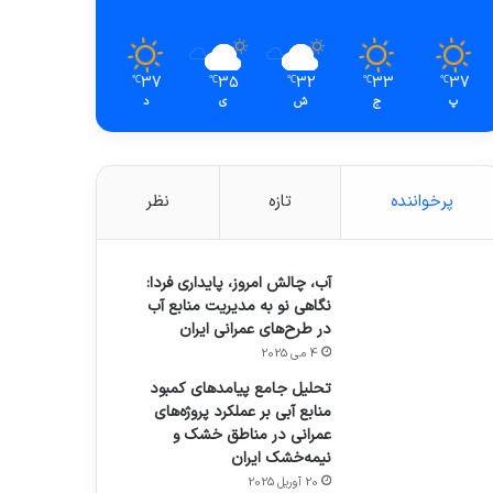
37
35
32
33
37
℃
℃
℃
℃
℃
پ
ج
ش
ی
د
پرخواننده
تازه
نظر
آب، چالش امروز، پایداری فردا:
نگاهی نو به مدیریت منابع آب
در طرح‌های عمرانی ایران
4 می 2025
تحلیل جامع پیامدهای کمبود
منابع آبی بر عملکرد پروژه‌های
عمرانی در مناطق خشک و
نیمه‌خشک ایران
20 آوریل 2025