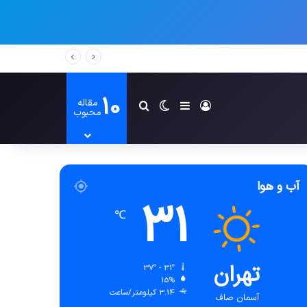
10
مقاله
ورود
سایدبار
تغییر پوسته
جستجو برای
محبوب
آب و هوا
31
℃
تهران
37º - 31º
15%
3.14 کیلومتر/ساعت
آسمان صاف