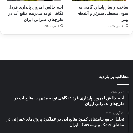
برای
مجازی
با
با طعم
های
ساخت و ساز پایدار: گامی به
آب، چالش امروز، پایداری فردا:
کشف
…
ساعت
2023
سوی محیطی سبزتر و آینده‌ای
نگاهی نو به مدیریت منابع آب در
توسط
توسط
توسط
هوشمند
توسط
توسط
بهتر
طرح‌های عمرانی ایران
ژاکت
ژاکت
ژاکت
ژاکت
ژاکت
31 می 2025
4 می 2025
در
در
در
در
در
دسامبر
دسامبر
دسامبر
دسامبر
دسامبر
12, 2022
12, 2022
12, 2022
12, 2022
12, 2022
مطالب پر بازدید
4 می 2025
آب، چالش امروز، پایداری فردا: نگاهی نو به مدیریت منابع آب در
طرح‌های عمرانی ایران
20 آوریل 2025
تحلیل جامع پیامدهای کمبود منابع آبی بر عملکرد پروژه‌های عمرانی در
مناطق خشک و نیمه‌خشک ایران