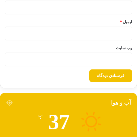
ایمیل
*
وب‌ سایت
سرمربی پرسپولیس درباره احتمال استفاده از
سیستم VAR در داربی گفت: نمی‌دانم، هنوز قطعی
نیست و امیدوارم این اتفاق بیفتد. حساسیت نسبت
آب و هوا
به داوری در این هفته‌ها شاید زیاد باشد. چه بهتر که
37
℃
بازی فردا با VAR باشد و پیش درآمدی باشد که از
این تکنولوژی در ایران استفاده کنیم.