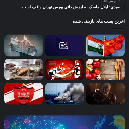
18 نوامبر 2024
صیدی: ایلان ماسک به ارزش ذاتی بورس تهران واقف است
آخرین پست های بازبینی شده
ساخت
آب،
و
چا