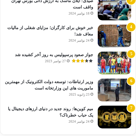
صیدی: ایلان ماسک به ارزش ذاتی بورس تهران
واقف است
18 نوامبر 2024
خبر خوش برای کارگران؛ مزایای شغلی از مالیات
معاف شد!
24 نوامبر 2024
جواز صعود پرسپولیس به روز آخر کشیده شد
27 نوامبر 2023
وزیر ارتباطات: توسعه دولت الکترونیک از مهمترین
ماموریت های این وزارتخانه است
23 ژانویه 2025
میم کوین‌ها: روند جدید در دنیای ارزهای دیجیتال یا
یک حباب خطرناک؟
24 نوامبر 2024