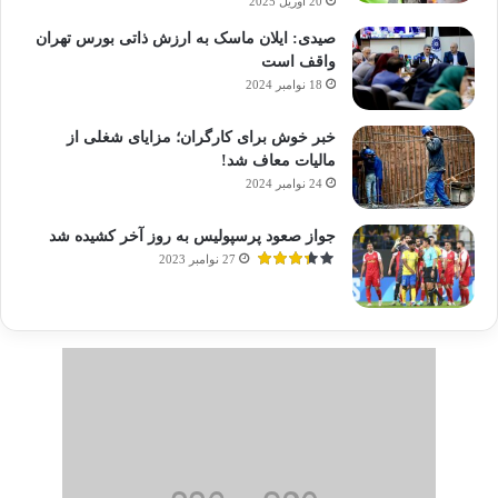
20 آوریل 2025
بردن است. چون شرایط جدولی ایجاب می‌کند که
صیدی: ایلان ماسک به ارزش ذاتی بورس تهران
واقف است
در این بازی برنده شویم. تمام تلاشمان را برای برد
18 نوامبر 2024
انجام می‌دهیم.
خبر خوش برای کارگران؛ مزایای شغلی از
مالیات معاف شد!
24 نوامبر 2024
پرسپولیس
شهرآورد
یحیی گل‌محمدی
جواز صعود پرسپولیس به روز آخر کشیده شد
کپی لینک
27 نوامبر 2023