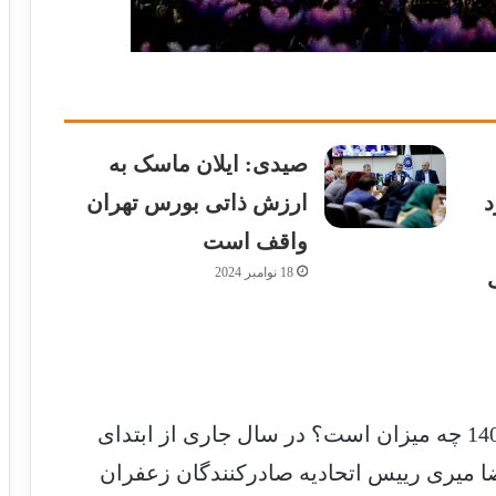
صیدی: ایلان ماسک به
د
ارزش ذاتی بورس تهران
واقف است
18 نوامبر 2024
اما میزان صادرات طلای سرخ در سال 1402 چه میزان است؟ در سال جاری از ابتدای
مرضا میری رییس اتحادیه صادرکنندگان زعفران