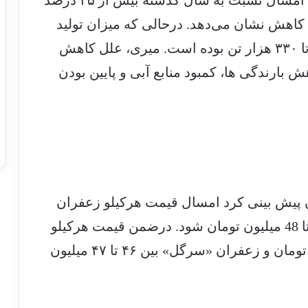
امسال نسبت به سال گذشته بیش از ۲۵ درصد
کاهش نشان می‌دهد. درحالی که میزان تولید
زعفران در سال های ۹۸ و ۹۹ حدود ۳۲۰ تا ۳۳۰ هزار تن بوده است. میری، علل کاهش
بارندگی ها، کمبود منابع آبی و پایین بودن
 پیش بینی کرد امسال قیمت هرکیلو زعفران
«دسته» ۳۵ میلیون و زعفران «نگین» 46 تا 48 میلیون تومان شود. درضمن قیمت هرکیلو
زعفران «پوشال» را بین ۴۳ تا ۴۴ میلیون تومان و زعفران «سرگل» بین ۴۶ تا ۴۷ میلیون