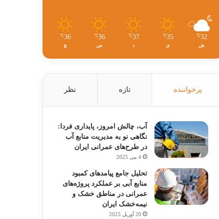
36
36
37
35
32
℃
℃
℃
℃
℃
ش
ی
د
س
چ
پرخواننده
تازه
نظر
آب، چالش امروز، پایداری فردا:
نگاهی نو به مدیریت منابع آب
در طرح‌های عمرانی ایران
4 می 2025
تحلیل جامع پیامدهای کمبود
منابع آبی بر عملکرد پروژه‌های
عمرانی در مناطق خشک و
نیمه‌خشک ایران
20 آوریل 2025