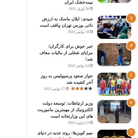
نیمه‌خشک ایران
20 آوریل 2025
صیدی: ایلان ماسک به ارزش
ذاتی بورس تهران واقف است
18 نوامبر 2024
خبر خوش برای کارگران؛
مزایای شغلی از مالیات معاف
شد!
24 نوامبر 2024
جواز صعود پرسپولیس به روز
آخر کشیده شد
27 نوامبر 2023
وزیر ارتباطات: توسعه دولت
الکترونیک از مهمترین ماموریت
های این وزارتخانه است
23 ژانویه 2025
میم کوین‌ها: روند جدید در دنیای