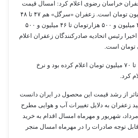
 زعفران خراسان رضوی اعلام کرد: امسال قیمت
هر کیلوگرم زعفران «دسته» ۴۸ تا 49 میلیون تومان است. زعفران «سرگل» هم ۴۷ تا ۴۸
میلیون تومان و زعفران «پوشال» بین ۴۵ میلیون و ۵۰۰ هزارتومان تا ۴۶ میلیون و ۵۰۰
خیرا رئیس اتحادیه صادرکنندگان زعفران اعلام
او قیمت زعفران قبلی «نگین» را بین ۶۱ تا ۷۰ میلیون تومان اعلام کرده بود و نرخ
اثر از رشد قیمت این محصول در ایران دانست
لید زعفران به دلایل تغییرات آب و هوایی مطرح
مرداد، شهریور و مهرماه امسال اقدام به خرید
ابل توجه صادرات را در مهرماه امسال منجر