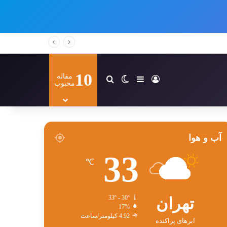
10
مقاله
ورود
سایدبار
تغییر پوسته
جستجو برای
محبوب
آب و هوا
33
℃
تهران
33º - 30º
17%
4.92 کیلومتر/ساعت
ابرهای پراکنده