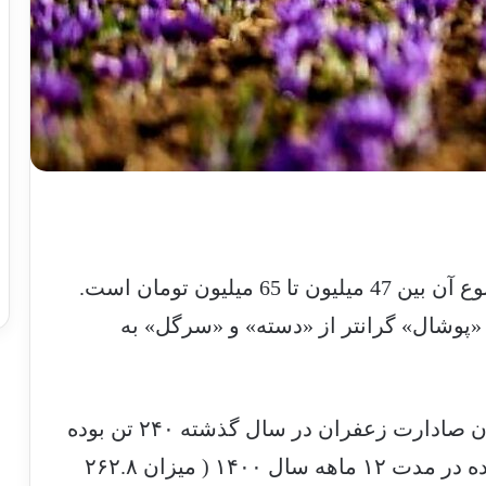
جدیدترین قیمت زعفران ایران برحسب نوع آن بین 47 میلیون تا 65 میلیون تومان است.
پوشال» گرانتر از «دسته» و «سرگل» به
طبق داده‌های شورای ملی زعفران، میزان صادارت زعفران در سال گذشته ۲۴۰ تن بوده
که در مقایسه با میزان زعفران صادر شده در مدت ۱۲ ماهه سال ۱۴۰۰ ( میزان ۲۶۲.۸