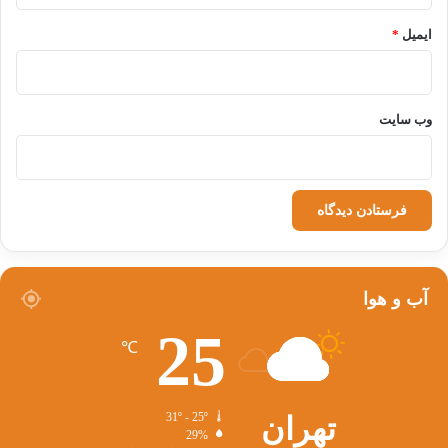
ایمیل
*
وب‌ سایت
آب و هوا
25
℃
تهران
31º - 25º
29%