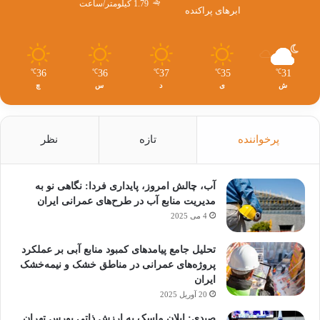
1.79 کیلومتر/ساعت
ابرهای پراکنده
36
36
37
35
31
℃
℃
℃
℃
℃
ش
ی
د
س
چ
پرخواننده
تازه
نظر
آب، چالش امروز، پایداری فردا: نگاهی نو به
مدیریت منابع آب در طرح‌های عمرانی ایران
4 می 2025
تحلیل جامع پیامدهای کمبود منابع آبی بر عملکرد
پروژه‌های عمرانی در مناطق خشک و نیمه‌خشک
ایران
20 آوریل 2025
صیدی: ایلان ماسک به ارزش ذاتی بورس تهران