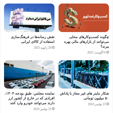
خودروساز ندارد.
بنابراین وزیر صمت باید در کنار اظهارات متنوع
درباره خودروهای وارداتی بیش از پیش عملگرایی
را در دستور کار خود قرار دهد تا خریداران و
چگونه کسب‌وکارهای محلی
نقش رسانه‌ها در فرهنگ‌سازی
می‌توانند از بازارهای مالی بهره
استفاده از کالای ایرانی
فروشندگان خودرو در عمل نیز وعده های داده شده
ببرند؟
20 ژانویه 2025
را در مقام عمل ببینند.
6 آگوست 2025
برندهای جهانی
خودروهای وارداتی
گمرک
وزیر صمت
شکار ماینر های غیر مجاز با پاداش
نماینده مجلس: طبق بودجه ۱۴۰۴،
کپی لینک
۵۰ میلیون تومانی
افرادی که در خارج از کشور ارز
دارند می‌توانند خودرو وارد کنند
23 نوامبر 2024
23 نوامبر 2024