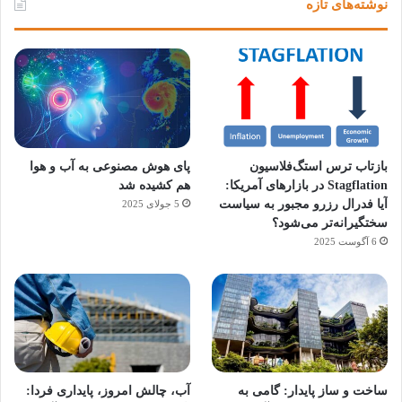
نوشته‌های تازه
بازتاب ترس استگ‌فلاسیون
پای هوش مصنوعی به آب و هوا
Stagflation در بازارهای آمریکا:
هم کشیده شد
آیا فدرال رزرو مجبور به سیاست
5 جولای 2025
سختگیرانه‌تر می‌شود؟
6 آگوست 2025
آماده
ی سفر
ورزش
عکاسی
هدفون
برای
مجازی
با
با طعم
های
ساخت و ساز پایدار: گامی به
آب، چالش امروز، پایداری فردا:
کشف
…
ساعت
2023