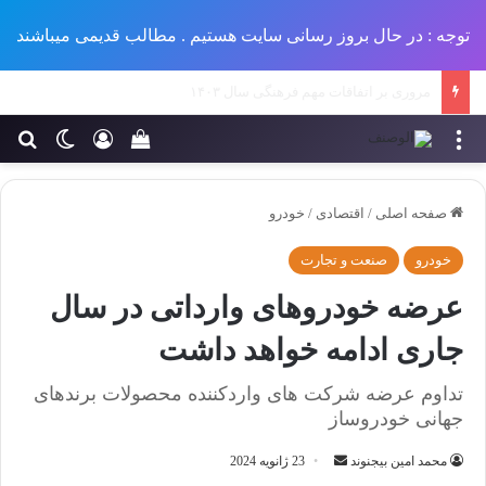
توجه : در حال بروز رسانی سایت هستیم . مطالب قدیمی میباشند
تاثیر شبکه 5G بر سلامت انسان و محیط زیست
منو
ورود
تغییر پو
جس
سبد خرید خود را مش
صفحه اصلی
/
اقتصادی
/
خودرو
خودرو
صنعت و تجارت
عرضه خودروهای وارداتی در سال
جاری ادامه خواهد داشت
تداوم عرضه شرکت های واردکننده محصولات برندهای
جهانی خودروساز
ارسال
محمد امین بیجنوند
23 ژانویه 2024