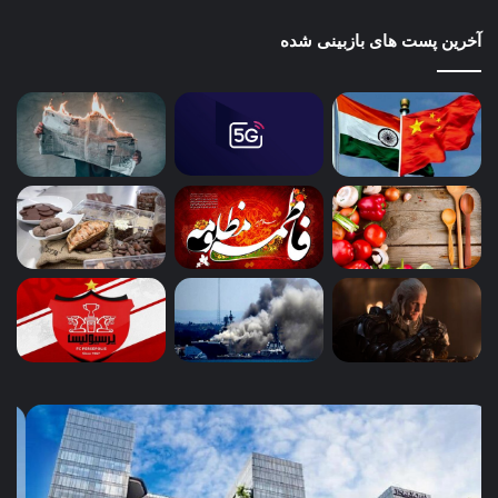
آخرین پست های بازبینی شده
آب،
چگو
چالش
کسب
امروز،
محل
پایداری
می‌