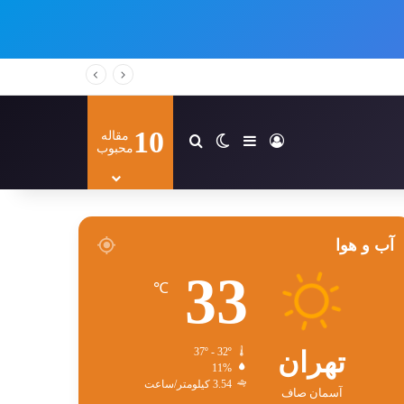
10
مقاله
ورود
سایدبار
تغییر پوسته
جستجو برای
محبوب
آب و هوا
33
℃
تهران
37º - 32º
11%
3.54 کیلومتر/ساعت
آسمان صاف