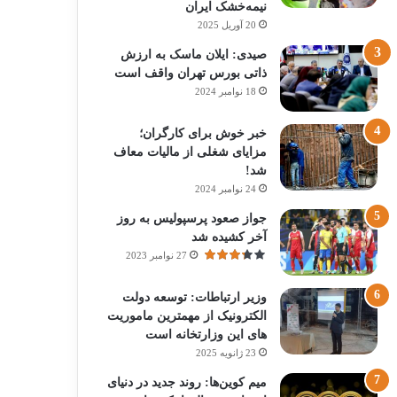
نیمه‌خشک ایران
20 آوریل 2025
صیدی: ایلان ماسک به ارزش
ذاتی بورس تهران واقف است
18 نوامبر 2024
خبر خوش برای کارگران؛
مزایای شغلی از مالیات معاف
شد!
24 نوامبر 2024
جواز صعود پرسپولیس به روز
آخر کشیده شد
27 نوامبر 2023
وزیر ارتباطات: توسعه دولت
الکترونیک از مهمترین ماموریت
های این وزارتخانه است
23 ژانویه 2025
میم کوین‌ها: روند جدید در دنیای