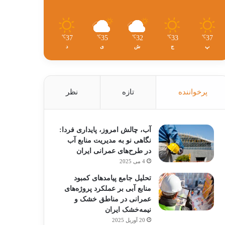
37
35
32
33
37
℃
℃
℃
℃
℃
پ
ج
ش
ی
د
پرخواننده
تازه
نظر
آب، چالش امروز، پایداری فردا:
نگاهی نو به مدیریت منابع آب
در طرح‌های عمرانی ایران
4 می 2025
تحلیل جامع پیامدهای کمبود
منابع آبی بر عملکرد پروژه‌های
عمرانی در مناطق خشک و
نیمه‌خشک ایران
20 آوریل 2025