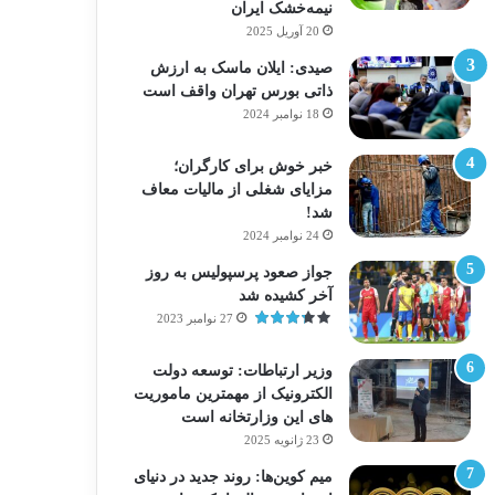
نیمه‌خشک ایران
20 آوریل 2025
صیدی: ایلان ماسک به ارزش
ذاتی بورس تهران واقف است
18 نوامبر 2024
خبر خوش برای کارگران؛
مزایای شغلی از مالیات معاف
شد!
24 نوامبر 2024
جواز صعود پرسپولیس به روز
آخر کشیده شد
27 نوامبر 2023
وزیر ارتباطات: توسعه دولت
الکترونیک از مهمترین ماموریت
های این وزارتخانه است
23 ژانویه 2025
میم کوین‌ها: روند جدید در دنیای