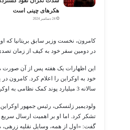
شدت نگران نفوذ گسترده
هکرهای چینی است
24 دسامبر 2024
کامرون، نخست وزیر سابق بریتانیا که 
در دومین سفر خود به کیف از زمان تص
این اظهارات یک هفته پس از آن صورت می
خود به اوکراین را اعلام کرد. کامرون در
سالانه 3 میلیارد پوند کمک نظامی به اوکراین بدهد، «تا هر زمانی که طول بکشد».
ولودیمیر زلنسکی، رئیس جمهور اوکراین از
تشکر کرد. اما او بر اهمیت ارسال سریع 
گفت: «اول از همه، وسایل نقلیه زرهی،