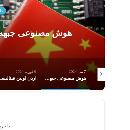
6 فوریه 24
اردن اولین فینال
6 فوریه 2024
6 آگوست 2025
هوش مصنوعی جبهه جدید تقابل آمریکا و چین
اردن اولین فینالیست جام ملت‌های آسیا
بازتاب ترس استگ‌فلاسیون Stagflation در بازارهای
با خری