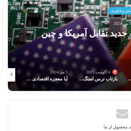
فوتبال
20
یست جام ملت‌های آسیا
5 می 2024
27 سپتامبر 2024
3 می 2024
 آمریکا: آیا فدرال رزرو مجبور به سیاست سختگیرانه‌تر می‌شود؟
آیا معجزه اقتصادی کره جنوبی دوباره آغاز میشود ؟
ایلان ماسک به رییس جمهور فرانسه: درباره بازداشت مدیرعامل تلگرام توضیح بیشتری بدهید
د محصول از ما