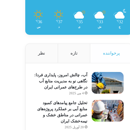
36
37
35
33
32
℃
℃
℃
℃
℃
ج
ش
ی
د
س
پرخواننده
تازه
نظر
آب، چالش امروز، پایداری فردا:
نگاهی نو به مدیریت منابع آب
در طرح‌های عمرانی ایران
4 می 2025
تحلیل جامع پیامدهای کمبود
منابع آبی بر عملکرد پروژه‌های
عمرانی در مناطق خشک و
نیمه‌خشک ایران
20 آوریل 2025