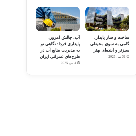
6 آگوست 2025
ساخت و ساز پایدار:
آب، چالش امروز،
آمریکا: آیا فدرال رزرو مجبور به 
گامی به سوی محیطی
پایداری فردا: نگاهی نو
سبزتر و آینده‌ای بهتر
به مدیریت منابع آب در
می‌شود؟
طرح‌های عمرانی ایران
31 می 2025
4 می 2025
7 می 2024
6 فوریه 2024
پشت پرده کمبود جهانی انسولین/شرکت‌های داروسازی تولید انسولین را عمدا کاهش داده‌اند
هوش مصنوعی جبهه جدید تقابل آمریکا و چین
اردن اولین فینالیست جام ملت‌های آسیا