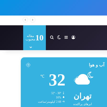
10
مقاله
ورود
سایدبار
تغییر پوسته
جستجو برای
محبوب
آب و هوا
32
℃
تهران
32º - 30º
16%
2.68 کیلومتر/ساعت
ابرهای پراکنده