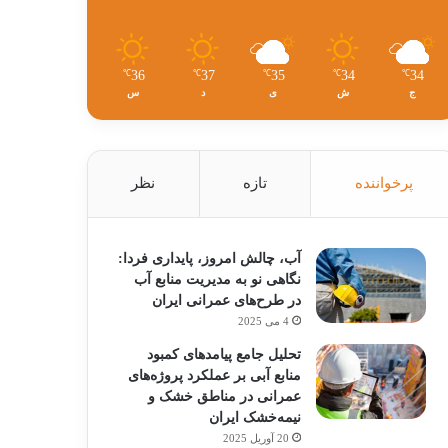
36
37
35
34
34
℃
℃
℃
℃
℃
ج
ش
ی
د
س
پرخواننده
تازه
نظر
آب، چالش امروز، پایداری فردا:
نگاهی نو به مدیریت منابع آب
در طرح‌های عمرانی ایران
4 می 2025
تحلیل جامع پیامدهای کمبود
منابع آبی بر عملکرد پروژه‌های
عمرانی در مناطق خشک و
نیمه‌خشک ایران
20 آوریل 2025