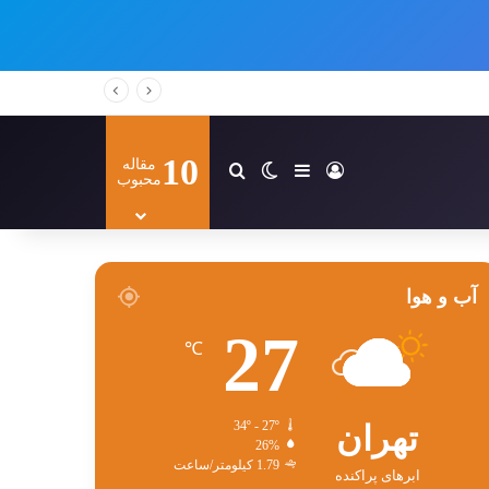
10
مقاله
ورود
سایدبار
تغییر پوسته
جستجو برای
محبوب
آب و هوا
27
℃
تهران
34º - 27º
26%
1.79 کیلومتر/ساعت
ابرهای پراکنده