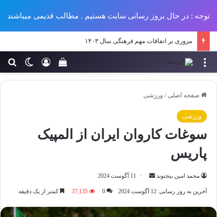
توجه : در حال بروز رسانی سایت هستیم . مطالب قدیمی میباشند
مروری بر اتفاقات مهم فرهنگی سال ۱۴۰۳
منو
ورود
تغییر پو
جس
سبد خرید خود را مش
صفحه اصلی
/
ورزشی
ورزشی
سوغات کاروان ایران از المپیک
پاریس
ارسال
محمد امین بیجنوند
11 آگوست 2024
ایمیل
آخرین به روز رسانی: 12 آگوست 2024
0
37,135
کمتر از یک دقیقه