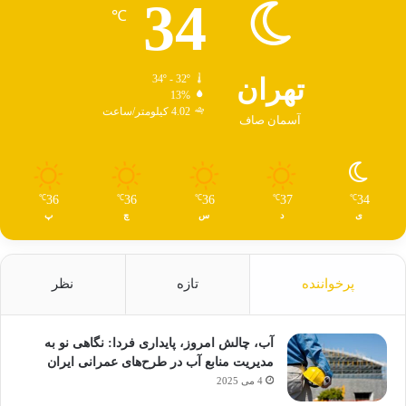
34
℃
تهران
34º - 32º
13%
4.02 کیلومتر/ساعت
آسمان صاف
36
36
36
37
34
℃
℃
℃
℃
℃
ی
د
س
چ
پ
پرخواننده
تازه
نظر
آب، چالش امروز، پایداری فردا: نگاهی نو به
مدیریت منابع آب در طرح‌های عمرانی ایران
4 می 2025