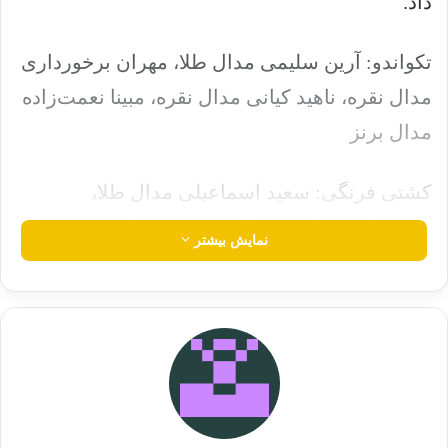
داد.
تکواندو: آرین سلیمی مدال طلا، مهران برخورداری
مدال نقره، ناهید کیانی مدال نقره، مبینا نعمت‌زاده
مدال برنز
کشتی فرنگی: سعید اسماعیلی مدال طلا،
محمدهادی ساروی مدال طلا، علیرضا مهمدی مدال
نمایش بیشتر
نقره، امین میرزازاده مدال برنز
نوشته های مشابه
جواز صعود پرسپولیس به روز آخر
کشیده شد