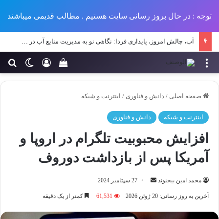
توجه : در حال بروز رسانی سایت هستیم . مطالب قدیمی میباشند
آب، چالش امروز، پایداری فردا: نگاهی نو به مدیریت منابع آب در طرح‌های عمرانی ایران
منو
ورود
تغییر پو
جس
سبد خرید خود را مش
صفحه اصلی
/
دانش و فناوری
/
اینترنت و شبکه
اینترنت و شبکه
دانش و فناوری
افزایش محبوبیت تلگرام در اروپا و
آمریکا پس از بازداشت دوروف
ارسال
محمد امین بیجنوند
27 سپتامبر 2024
ایمیل
آخرین به روز رسانی: 20 ژوئن 2026
61,531
کمتر از یک دقیقه