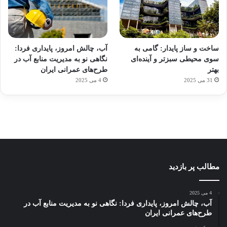
آماده
ی سفر
ورزش
عکاسی
هدفون
برای
مجازی
با
با طعم
های
ساخت و ساز پایدار: گامی به
آب، چالش امروز، پایداری فردا:
کشف
…
ساعت
2023
سوی محیطی سبزتر و آینده‌ای
نگاهی نو به مدیریت منابع آب در
توسط
توسط
توسط
هوشمند
توسط
توسط
بهتر
طرح‌های عمرانی ایران
ژاکت
ژاکت
ژاکت
ژاکت
ژاکت
31 می 2025
4 می 2025
در
در
در
در
در
دسامبر
دسامبر
دسامبر
دسامبر
دسامبر
12, 2022
12, 2022
12, 2022
12, 2022
12, 2022
مطالب پر بازدید
4 می 2025
آب، چالش امروز، پایداری فردا: نگاهی نو به مدیریت منابع آب در
طرح‌های عمرانی ایران