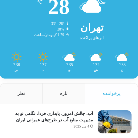
28
℃
تهران
33º - 28º
28%
1.79 کیلومتر/ساعت
ابرهای پراکنده
36
37
35
32
33
℃
℃
℃
℃
℃
ج
ش
ی
د
س
پرخواننده
تازه
نظر
آب، چالش امروز، پایداری فردا: نگاهی نو به
مدیریت منابع آب در طرح‌های عمرانی ایران
4 می 2025