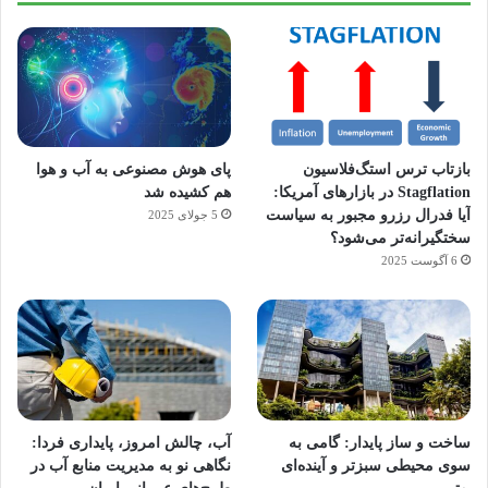
بازتاب ترس استگ‌فلاسیون
پای هوش مصنوعی به آب و هوا
Stagflation در بازارهای آمریکا:
هم کشیده شد
آیا فدرال رزرو مجبور به سیاست
5 جولای 2025
سختگیرانه‌تر می‌شود؟
6 آگوست 2025
آماده
ی سفر
ورزش
عکاسی
هدفون
برای
مجازی
با
با طعم
های
ساخت و ساز پایدار: گامی به
آب، چالش امروز، پایداری فردا:
کشف
…
ساعت
2023
سوی محیطی سبزتر و آینده‌ای
نگاهی نو به مدیریت منابع آب در
توسط
توسط
توسط
هوشمند
توسط
توسط