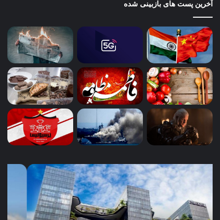
آخرین پست های بازبینی شده
آب،
چگو
چالش
کسب
امروز،
محل
پایداری
می‌
فردا:
از