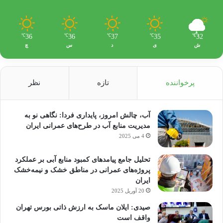
36
36
37
35
32
℃
℃
℃
℃
℃
ش
ی
د
س
چ
پرخواننده
تازه
نظر
آب، چالش امروز، پایداری فردا: نگاهی نو به
مدیریت منابع آب در طرح‌های عمرانی ایران
4 می 2025
تحلیل جامع پیامدهای کمبود منابع آبی بر عملکرد
پروژه‌های عمرانی در مناطق خشک و نیمه‌خشک
ایران
20 آوریل 2025
صیدی: ایلان ماسک به ارزش ذاتی بورس تهران
واقف است