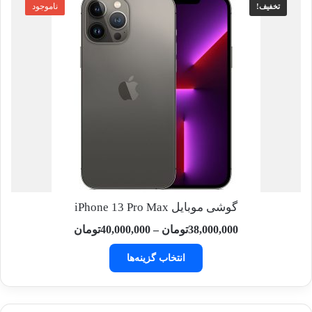
ناموجود
تخفیف!
گوشی موبایل iPhone 13 Pro Max
محدوده
38,000,000
تومان
–
40,000,000
تومان
قیمت:
این
38,000,000توما
انتخاب گزینه‌ها
محصول
تا
دارای
40,000,000تومان
انواع
مختلفی