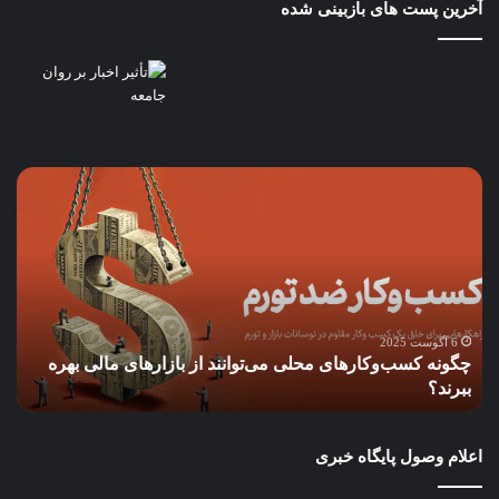
آخرین پست های بازبینی شده
چگونه
باز
کسب‌وکارهای
تر
محلی
است
می‌توانند
ion
از
در
بازارهای
باز
مالی
آمری
بهره
آیا
6 آگوست 2025
چگونه کسب‌وکارهای محلی می‌توانند از بازارهای مالی بهره
ببرند؟
فدر
ببرند؟
ف
رزر
مجب
به
اعلام وصول پایگاه خبری
سی
سخت