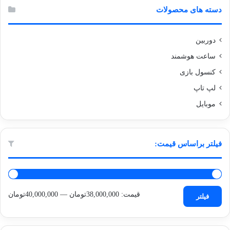
می
دسته های محصولات
باشد.
گزینه
دوربین
ها
ممکن
ساعت هوشمند
است
کنسول بازی
در
صفحه
لپ تاپ
محصول
موبایل
انتخاب
شوند
فیلتر براساس قیمت:
حداقل
حداکثر
قیمت:
38,000,000تومان
—
40,000,000تومان
فیلتر
قیمت
قیمت