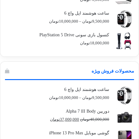
ساعت هوشمند اپل واچ 6
محدوده
9,500,000
تومان
–
10,000,000
تومان
قیمت:
9,500,000تومان
کنسول بازی سونی PlayStation 5 Drive
تا
18,000,000
تومان
10,000,000تومان
محصولات فروش ویژه
ساعت هوشمند اپل واچ 6
محدوده
9,500,000
تومان
–
10,000,000
تومان
قیمت:
9,500,000تومان
دوربین Alpha 7 lII Body
آماده
ی سفر
ورزش
عکاسی
هدفون
تا
قیمت
قیمت
40,000,000
تومان
37,000,000
تومان
برای
مجازی
با
با طعم
های
10,000,000تومان
اصلی
فعلی
کشف
…
ساعت
2023
40,000,000تومان
37,000,000تومان
گوشی موبایل iPhone 13 Pro Max
توسط
توسط
توسط
هوشمند
توسط
توسط
بود.
است.