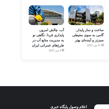
ساخت و ساز پایدار:
آب، چالش امروز،
گامی به سوی محیطی
پایداری فردا: نگاهی نو
سبزتر و آینده‌ای بهتر
به مدیریت منابع آب در
طرح‌های عمرانی ایران
31 می 2025
م
هدفون های 2023
4 می 2025
توسط ژاکت
در دسامبر 12, 2022
پای
اعلام وصول پایگاه خبری
ساخت