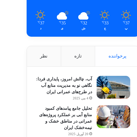
37
35
32
33
37
℃
℃
℃
℃
℃
پ
ج
ش
ی
د
پرخواننده
تازه
نظر
آب، چالش امروز، پایداری فردا:
نگاهی نو به مدیریت منابع آب
در طرح‌های عمرانی ایران
4 می 2025
تحلیل جامع پیامدهای کمبود
منابع آبی بر عملکرد پروژه‌های
عمرانی در مناطق خشک و
نیمه‌خشک ایران
20 آوریل 2025