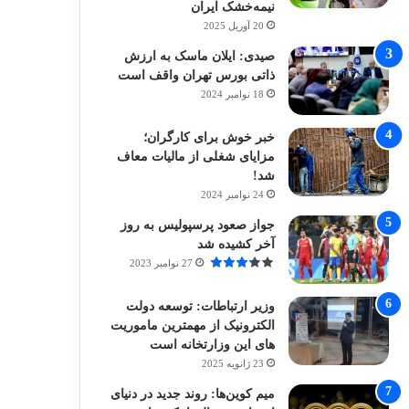
نیمه‌خشک ایران
20 آوریل 2025
صیدی: ایلان ماسک به ارزش
ذاتی بورس تهران واقف است
18 نوامبر 2024
خبر خوش برای کارگران؛
مزایای شغلی از مالیات معاف
شد!
24 نوامبر 2024
جواز صعود پرسپولیس به روز
آخر کشیده شد
27 نوامبر 2023
وزیر ارتباطات: توسعه دولت
الکترونیک از مهمترین ماموریت
های این وزارتخانه است
23 ژانویه 2025
میم کوین‌ها: روند جدید در دنیای