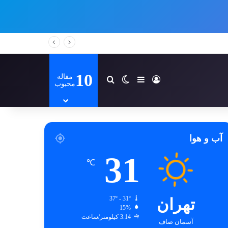
10
مقاله
ورود
سایدبار
تغییر پوسته
جستجو برای
محبوب
آب و هوا
31
℃
تهران
37º - 31º
15%
3.14 کیلومتر/ساعت
آسمان صاف