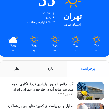
تهران
35º - 32º
11%
4.92 کیلومتر/ساعت
آسمان صاف
35
36
35
37
35
℃
℃
℃
℃
℃
ی
د
س
چ
پ
پرخواننده
تازه
نظر
آب، چالش امروز، پایداری فردا: نگاهی نو به
مدیریت منابع آب در طرح‌های عمرانی ایران
4 می 2025
تحلیل جامع پیامدهای کمبود منابع آبی بر عملکرد