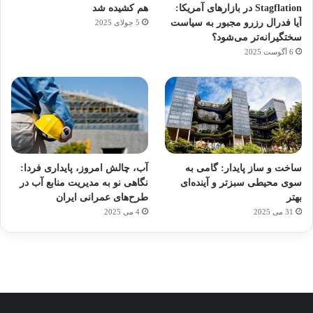
Stagflation در بازارهای آمریکا:
هم کشیده شد
آیا فدرال رزرو مجبور به سیاست
5 جولای 2025
سختگیرانه‌تر می‌شود؟
6 آگوست 2025
آماده
ی سفر
ورزش
عکاسی
هدفون
برای
مجازی
با
با طعم
های
ساخت و ساز پایدار: گامی به
آب، چالش امروز، پایداری فردا:
کشف
…
ساعت
2023
سوی محیطی سبزتر و آینده‌ای
نگاهی نو به مدیریت منابع آب در
توسط
توسط
توسط
هوشمند
توسط
توسط
بهتر
طرح‌های عمرانی ایران
ژاکت
ژاکت
ژاکت
ژاکت
ژاکت
31 می 2025
4 می 2025
در
در
در
در
در
دسامبر
دسامبر
دسامبر
دسامبر
دسامبر
12, 2022
12, 2022
12, 2022
12, 2022
12, 2022