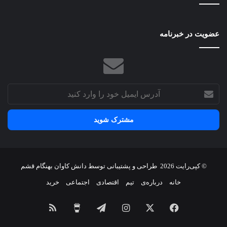
سختگیرانه‌تر
می‌شود؟
عضویت در خبرنامه
آدرس
ایمیل
خود
را
وارد
کنید
© کپی‌رایت 2026
طراحی و پشتیبانی توسط
دانش کاوان بهنگام قشم
خانه
درباره‌ی
تیم
اقتصادی
اجتماعی
خرید
فیسبوک
X
اینستاگرام
تلگرام
برای
خوراک