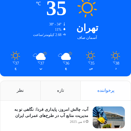
35
℃
تهران
38º - 34º
11%
2.68 کیلومتر/ساعت
آسمان صاف
37
37
36
35
38
℃
℃
℃
℃
℃
د
س
چ
پ
ج
پرخواننده
تازه
نظر
آب، چالش امروز، پایداری فردا: نگاهی نو به
مدیریت منابع آب در طرح‌های عمرانی ایران
4 می 2025