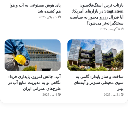
بازتاب ترس استگ‌فلاسیون
پای هوش مصنوعی به آب و هوا
Stagflation در بازارهای آمریکا:
هم کشیده شد
آیا فدرال رزرو مجبور به سیاست
5 جولای 2025
سختگیرانه‌تر می‌شود؟
6 آگوست 2025
آماده
ی سفر
ورزش
عکاسی
هدفون
برای
مجازی
با
با طعم
های
ساخت و ساز پایدار: گامی به
آب، چالش امروز، پایداری فردا:
کشف
…
ساعت
2023
سوی محیطی سبزتر و آینده‌ای
نگاهی نو به مدیریت منابع آب در
توسط
توسط
توسط
هوشمند
توسط
توسط
بهتر
طرح‌های عمرانی ایران
ژاکت
ژاکت
ژاکت
ژاکت
ژاکت
31 می 2025
4 می 2025
در
در
در
در
در
دسامبر
دسامبر
دسامبر
دسامبر
دسامبر
12, 2022
12, 2022
12, 2022
12, 2022
12, 2022