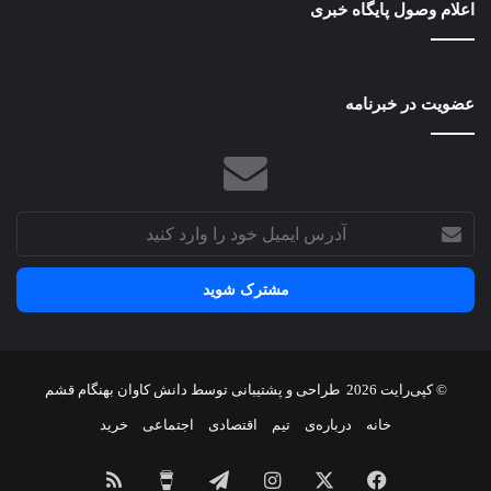
اعلام وصول پایگاه خبری
طرح
عمر
ایر
عضویت در خبرنامه
آدرس
ایمیل
خود
را
وارد
کنید
© کپی‌رایت 2026
طراحی و پشتیبانی توسط
دانش کاوان بهنگام قشم
خانه
درباره‌ی
تیم
اقتصادی
اجتماعی
خرید
فیسبوک
X
اینستاگرام
تلگرام
برای
خوراک