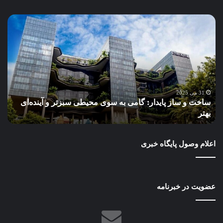
ساخت
آب،
و
چا
ساز
امر
پایدار:
پای
گامی
فرد
به
نگا
سوی
نو
محیطی
به
31 می 2025
ساخت و ساز پایدار: گامی به سوی محیطی سبزتر و آینده‌ای
آ
سبزتر
مدی
بهتر
د
و
مناب
آینده‌ای
آب
بهتر
در
اعلام وصول پایگاه خبری
طرح
عمر
ایر
عضویت در خبرنامه