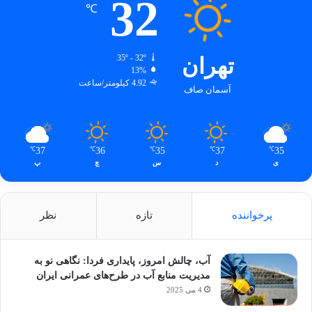
32
℃
تهران
35º - 32º
13%
4.92 کیلومتر/ساعت
آسمان صاف
37
36
35
37
35
℃
℃
℃
℃
℃
ی
د
س
چ
پ
پرخواننده
تازه
نظر
آب، چالش امروز، پایداری فردا: نگاهی نو به
مدیریت منابع آب در طرح‌های عمرانی ایران
4 می 2025