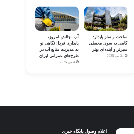
ساخت و ساز پایدار:
آب، چالش امروز،
گامی به سوی محیطی
پایداری فردا: نگاهی نو
سبزتر و آینده‌ای بهتر
به مدیریت منابع آب در
طرح‌های عمرانی ایران
31 می 2025
م
هدفون های 2023
4 می 2025
توسط ژاکت
در دسامبر 12, 2022
پای
اعلام وصول پایگاه خبری
ساخت