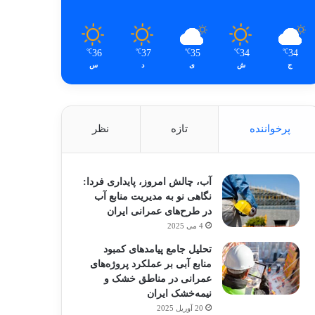
36
37
35
34
34
℃
℃
℃
℃
℃
ج
ش
ی
د
س
پرخواننده
تازه
نظر
آب، چالش امروز، پایداری فردا:
نگاهی نو به مدیریت منابع آب
در طرح‌های عمرانی ایران
4 می 2025
تحلیل جامع پیامدهای کمبود
منابع آبی بر عملکرد پروژه‌های
عمرانی در مناطق خشک و
نیمه‌خشک ایران
20 آوریل 2025