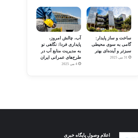
ساخت و ساز پایدار:
آب، چالش امروز،
گامی به سوی محیطی
پایداری فردا: نگاهی نو
سبزتر و آینده‌ای بهتر
به مدیریت منابع آب در
طرح‌های عمرانی ایران
31 می 2025
م
هدفون های 2023
4 می 2025
توسط ژاکت
در دسامبر 12, 2022
پای
اعلام وصول پایگاه خبری
ساخت