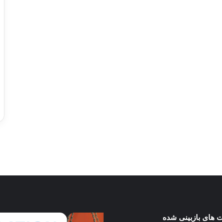
…
ورزش با ساعت هوشمند
عکاسی با طع
توسط ژاکت
توسط ژاکت
در دسامبر 12, 2022
در دسامبر 12, 2022
 های بازبینی شده
بازتاب