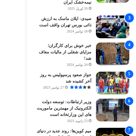
نیمه‌خشک ایران
20 آوریل 2025
صیدی: ایلان ماسک به ارزش
ذاتی بورس تهران واقف است
18 نوامبر 2024
خبر خوش برای کارگران؛
مزایای شغلی از مالیات معاف
شد!
24 نوامبر 2024
جواز صعود پرسپولیس به روز
آخر کشیده شد
27 نوامبر 2023
وزیر ارتباطات: توسعه دولت
الکترونیک از مهمترین ماموریت
های این وزارتخانه است
23 ژانویه 2025
میم کوین‌ها: روند جدید در دنیای