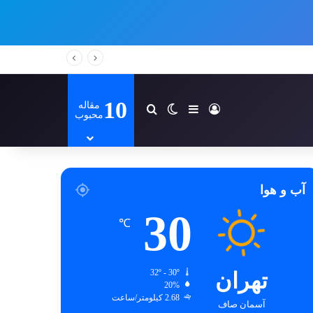
10
مقاله
ورود
سایدبار
تغییر پوسته
جستجو برای
محبوب
آب و هوا
30
℃
تهران
32º - 30º
20%
2.68 کیلومتر/ساعت
آسمان صاف