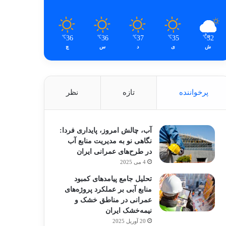
36
36
37
35
32
℃
℃
℃
℃
℃
ش
ی
د
س
چ
پرخواننده
تازه
نظر
آب، چالش امروز، پایداری فردا:
نگاهی نو به مدیریت منابع آب
در طرح‌های عمرانی ایران
4 می 2025
تحلیل جامع پیامدهای کمبود
منابع آبی بر عملکرد پروژه‌های
عمرانی در مناطق خشک و
نیمه‌خشک ایران
20 آوریل 2025