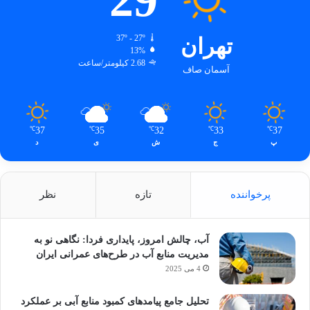
تهران
37º - 27º
13%
2.68 کیلومتر/ساعت
آسمان صاف
37
35
32
33
37
℃
℃
℃
℃
℃
پ
ج
ش
ی
د
پرخواننده
تازه
نظر
آب، چالش امروز، پایداری فردا: نگاهی نو به
مدیریت منابع آب در طرح‌های عمرانی ایران
4 می 2025
تحلیل جامع پیامدهای کمبود منابع آبی بر عملکرد