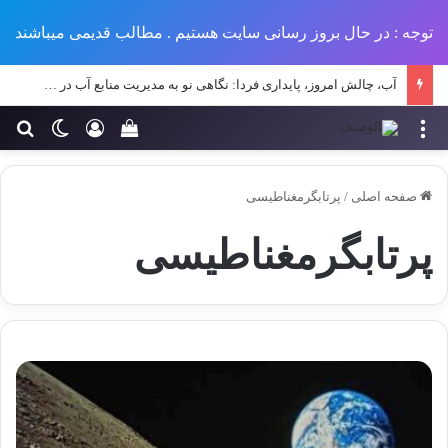
توجه : در حال بروز رسانی سایت هستیم . مطالب قدیمی میباشند
آب، چالش امروز، پایداری فردا: نگاهی نو به مدیریت منابع آب در طرح‌های عمرانی ایران
منو
ورود
تغییر پو
جس
سبد خرید خود را مش
صفحه اصلی
/
پرتابگرمغناطیسی
پرتابگرمغناطیسی