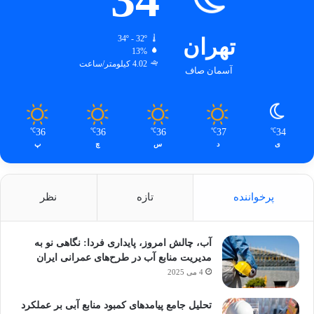
تهران
34º - 32º
13%
4.02 کیلومتر/ساعت
آسمان صاف
36
36
36
37
34
℃
℃
℃
℃
℃
ی
د
س
چ
پ
پرخواننده
تازه
نظر
آب، چالش امروز، پایداری فردا: نگاهی نو به
مدیریت منابع آب در طرح‌های عمرانی ایران
4 می 2025
تحلیل جامع پیامدهای کمبود منابع آبی بر عملکرد