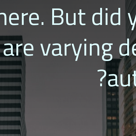
ere. But did
 are varying d
au