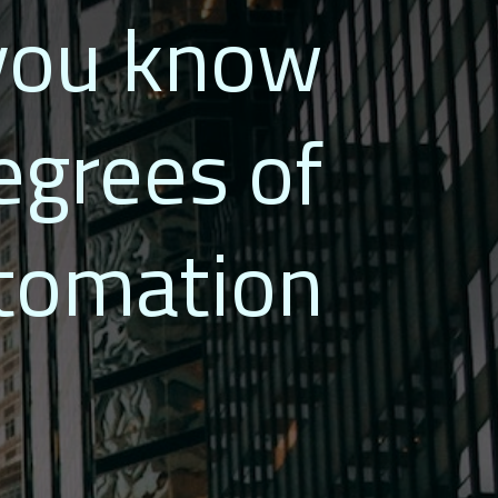
 you know
egrees of
tomation?