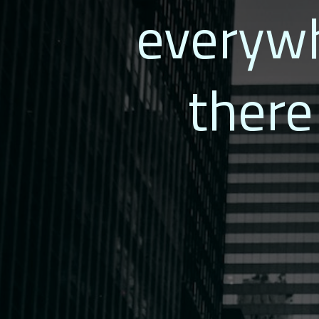
everywh
there