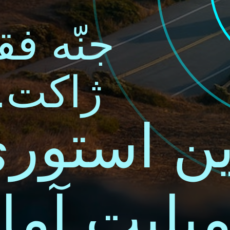
جنّه ف
ژاکت..
ین استوری
مپلیت آما