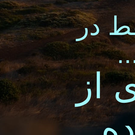
قط در
.
 از
ده