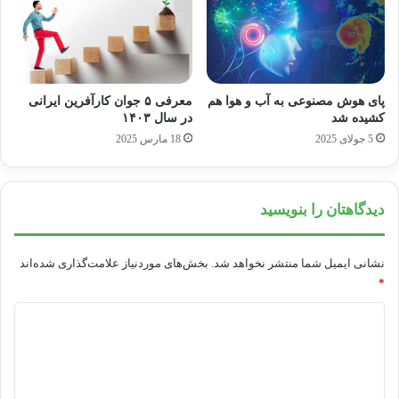
کیفی شبکه شاخص‌ها را به اپراتورها اعلام کردیم و
گفتیم که تا انتهای سال چقدر باید افزایش پیدا کند؟
پای هوش مصنوعی به آب و هوا هم
معرفی ۵ جوان کارآفرین ایرانی
رییس سازمان تنظیم مقررات ادامه داد: همچنین
کشیده شد
در سال ۱۴۰۳
در حوزه توسعه فناوری 5G برنامه‌ای به اپراتورها
5 جولای 2025
18 مارس 2025
اعلام شده که سال آینده باید به چه هدفی برسیم و
چه زیرساخت‌هایی در این حوزه نیاز به توسعه دارد.
دیدگاهتان را بنویسید
نشانی ایمیل شما منتشر نخواهد شد.
بخش‌های موردنیاز علامت‌گذاری شده‌اند
اینترنت
تعرفه اپراتورها
*
د
کپی لینک
ی
د
گ