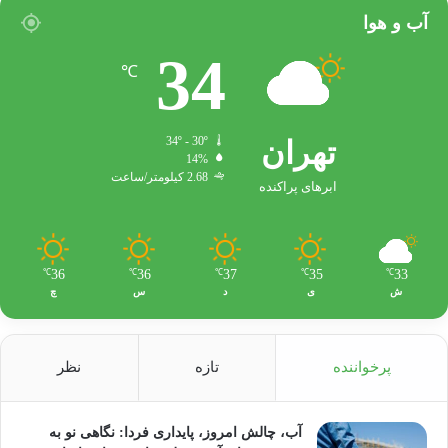
آب و هوا
34
℃
تهران
34º - 30º
14%
2.68 کیلومتر/ساعت
ابرهای پراکنده
36
36
37
35
33
℃
℃
℃
℃
℃
ش
ی
د
س
چ
پرخواننده
تازه
نظر
آب، چالش امروز، پایداری فردا: نگاهی نو به