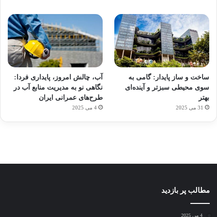
آماده
ی سفر
ورزش
عکاسی
هدفون
برای
مجازی
با
با طعم
های
ساخت و ساز پایدار: گامی به
آب، چالش امروز، پایداری فردا:
کشف
…
ساعت
2023
سوی محیطی سبزتر و آینده‌ای
نگاهی نو به مدیریت منابع آب در
توسط
توسط
توسط
هوشمند
توسط
توسط
بهتر
طرح‌های عمرانی ایران
ژاکت
ژاکت
ژاکت
ژاکت
ژاکت
31 می 2025
4 می 2025
در
در
در
در
در
دسامبر
دسامبر
دسامبر
دسامبر
دسامبر
12, 2022
12, 2022
12, 2022
12, 2022
12, 2022
مطالب پر بازدید
4 می 2025