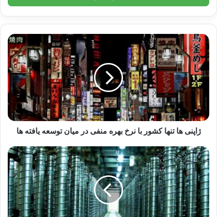
وارد
کنید
نوشته های مشابه
ژاپنی ها تنها کشور با نرخ بهره منفی در میان توسعه یافته ها
تحلیل جامع پیامدهای کمبود منابع
آبی بر عملکرد پروژه‌های عمرانی
در مناطق خشک و نیمه‌خشک ایران
20 آوریل 2025
صیدی: ایلان ماسک به ارزش ذاتی