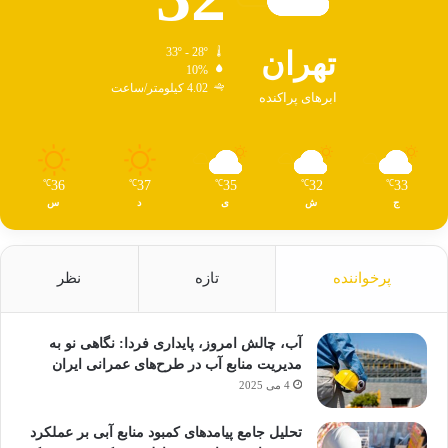
تهران
33º - 28º
10%
4.02 کیلومتر/ساعت
ابرهای پراکنده
36
37
35
32
33
℃
℃
℃
℃
℃
ج
ش
ی
د
س
پرخواننده
تازه
نظر
آب، چالش امروز، پایداری فردا: نگاهی نو به
مدیریت منابع آب در طرح‌های عمرانی ایران
4 می 2025
تحلیل جامع پیامدهای کمبود منابع آبی بر عملکرد