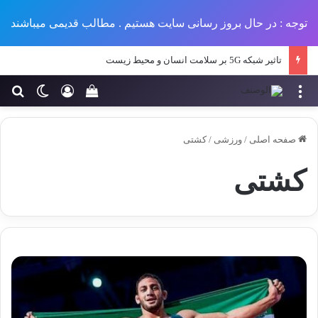
توجه : در حال بروز رسانی سایت هستیم . مطالب قدیمی میباشند
تاثیر شبکه 5G بر سلامت انسان و محیط زیست
منو
ورود
تغییر پو
جس
سبد خرید خود را مش
صفحه اصلی
/
ورزشی
/
کشتی
کشتی