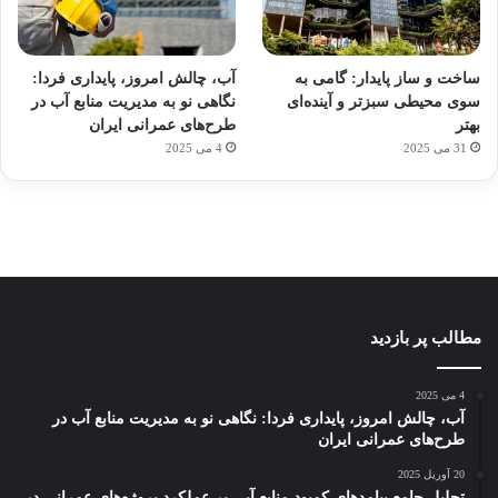
آماده
ی سفر
ورزش
عکاسی
هدفون
برای
مجازی
با
با طعم
های
ساخت و ساز پایدار: گامی به
آب، چالش امروز، پایداری فردا:
کشف
…
ساعت
2023
سوی محیطی سبزتر و آینده‌ای
نگاهی نو به مدیریت منابع آب در
توسط
توسط
توسط
هوشمند
توسط
توسط
بهتر
طرح‌های عمرانی ایران
ژاکت
ژاکت
ژاکت
ژاکت
ژاکت
31 می 2025
4 می 2025
در
در
در
در
در
دسامبر
دسامبر
دسامبر
دسامبر
دسامبر
12, 2022
12, 2022
12, 2022
12, 2022
12, 2022
مطالب پر بازدید
4 می 2025
آب، چالش امروز، پایداری فردا: نگاهی نو به مدیریت منابع آب در
طرح‌های عمرانی ایران
20 آوریل 2025
تحلیل جامع پیامدهای کمبود منابع آبی بر عملکرد پروژه‌های عمرانی در