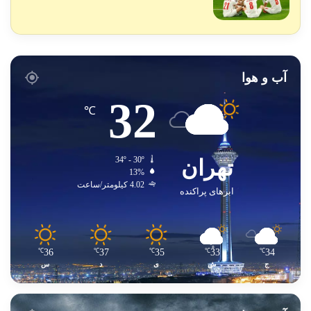
آب و هوا
32
℃
تهران
34º - 30º
13%
4.02 کیلومتر/ساعت
ابرهای پراکنده
36
37
35
33
34
℃
℃
℃
℃
℃
ج
ش
ی
د
س