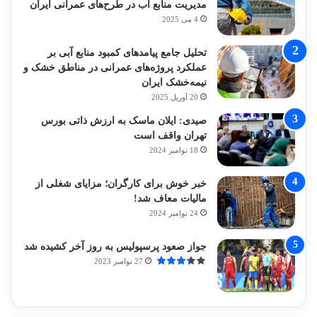
مدیریت منابع آب در طرح‌های عمرانی ایران
4 می 2025
تحلیل جامع پیامدهای کمبود منابع آبی بر
عملکرد پروژه‌های عمرانی در مناطق خشک و
نیمه‌خشک ایران
20 آوریل 2025
صیدی: ایلان ماسک به ارزش ذاتی بورس
تهران واقف است
18 نوامبر 2024
خبر خوش برای کارگران؛ مزایای شغلی از
مالیات معاف شد!
24 نوامبر 2024
جواز صعود پرسپولیس به روز آخر کشیده شد
27 نوامبر 2023
آماده
ی سفر
ورزش
عکاسی
هدفون
برای
مجازی
با
با طعم
های
کشف
…
ساعت
2023
توسط
توسط
توسط
هوشمند
توسط
توسط