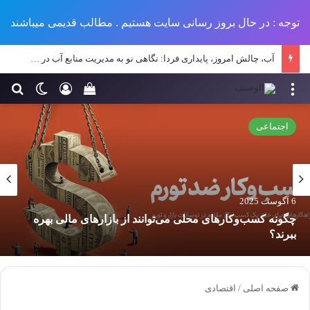
توجه : در حال بروز رسانی سایت هستیم . مطالب قدیمی میباشند
آب، چالش امروز، پایداری فردا: نگاهی نو به مدیریت منابع آب در طرح‌های عمرانی ایران
منو
ورود
تغییر پو
جس
سبد خرید خود را مش
اجتماعی
6 آگوست 2025
چگونه کسب‌وکارهای محلی می‌توانند از بازارهای مالی بهره
ببرند؟
صفحه اصلی
/
اقتصادی