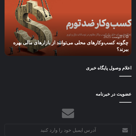
محلی
است
می‌توانند
ion
از
در
بازارهای
باز
مالی
آمری
بهره
آیا
6 آگوست 2025
چگونه کسب‌وکارهای محلی می‌توانند از بازارهای مالی بهره
ببرند؟
فدر
ببرند؟
ف
رزر
مجب
به
اعلام وصول پایگاه خبری
سی
سخت
می‌
عضویت در خبرنامه
آدرس
ایمیل