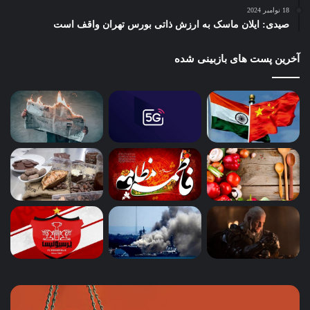
18 نوامبر 2024
صیدی: ایلان ماسک به ارزش ذاتی بورس تهران واقف است
آخرین پست های بازبینی شده
چگونه
باز
کسب‌وکارهای
تر