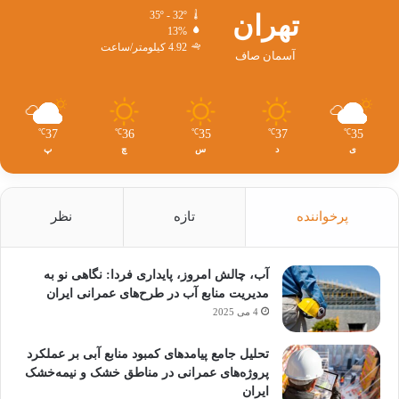
تهران
35º - 32º
13%
4.92 کیلومتر/ساعت
آسمان صاف
37
36
35
37
35
℃
℃
℃
℃
℃
ی
د
س
چ
پ
پرخواننده
تازه
نظر
آب، چالش امروز، پایداری فردا: نگاهی نو به
مدیریت منابع آب در طرح‌های عمرانی ایران
4 می 2025
تحلیل جامع پیامدهای کمبود منابع آبی بر عملکرد
پروژه‌های عمرانی در مناطق خشک و نیمه‌خشک
ایران