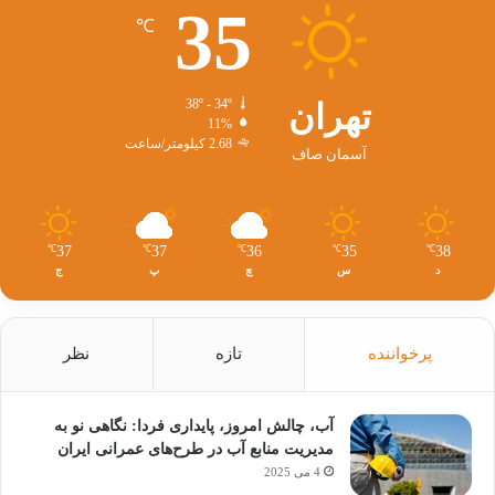
35
℃
تهران
38º - 34º
11%
2.68 کیلومتر/ساعت
آسمان صاف
37
37
36
35
38
℃
℃
℃
℃
℃
د
س
چ
پ
ج
پرخواننده
تازه
نظر
آب، چالش امروز، پایداری فردا: نگاهی نو به
مدیریت منابع آب در طرح‌های عمرانی ایران
4 می 2025