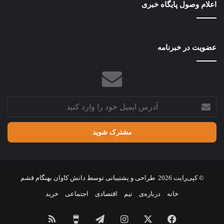
اعلام وصول پایگاه خبری
طرح‌های
عمرانی
ایران
عضویت در خبرنامه
آدرس
ایمیل
خود
را
وارد
کنید
© کپی‌رایت 2026
طراحی و پشتیبانی توسط
دانش کاوان بهنگام قشم
خانه
درباره‌ی
تیم
اقتصادی
اجتماعی
خرید
فیسبوک
X
اینستاگرام
تلگرام
برای
خوراک