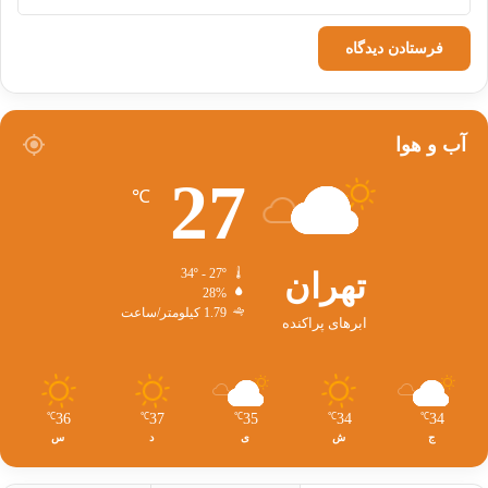
آب و هوا
27
℃
تهران
34º - 27º
28%
1.79 کیلومتر/ساعت
ابرهای پراکنده
36
37
35
34
34
℃
℃
℃
℃
℃
ج
ش
ی
د
س