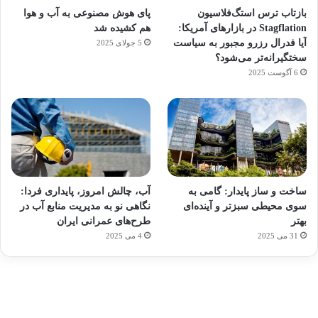
بازتاب ترس استگ‌فلاسیون
پای هوش مصنوعی به آب و هوا
Stagflation در بازارهای آمریکا:
هم کشیده شد
آیا فدرال رزرو مجبور به سیاست
5 جولای 2025
سختگیرانه‌تر می‌شود؟
6 آگوست 2025
آماده
ی سفر
ورزش
عکاسی
هدفون
برای
مجازی
با
با طعم
های
ساخت و ساز پایدار: گامی به
آب، چالش امروز، پایداری فردا:
کشف
…
ساعت
2023
سوی محیطی سبزتر و آینده‌ای
نگاهی نو به مدیریت منابع آب در
توسط
توسط
توسط
هوشمند
توسط
توسط
بهتر
طرح‌های عمرانی ایران
ژاکت
ژاکت
ژاکت
ژاکت
ژاکت
31 می 2025
4 می 2025
در
در
در
در
در
دسامبر
دسامبر
دسامبر
دسامبر
دسامبر
12, 2022
12, 2022
12, 2022
12, 2022
12, 2022