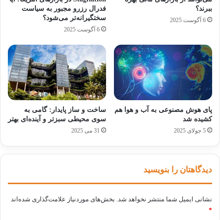
و نگرانی‌های اصناف را تسریع و به اصناف که
ببرند؟
فدرال رزرو مجبور به سیاست
همواره طلایه‌داران اقتصاد کشور هستند در مسیر
سختگیرانه‌تر می‌شود؟
6 آگوست 2025
6 آگوست 2025
بهبود عملکرد آنها در چارچوب قانون کمک خواهد
کرد.
وزیر امور اقتصادی و دارایی با اشاره به تلاش
دولت برای رفع موانع و مشکلات پیش‌روی اصناف
پای هوش مصنوعی به آب و هوا هم
ساخت و ساز پایدار: گامی به
عنوان کرد: تلاش ما در هیأت مقررات‌زدایی و
کشیده شد
سوی محیطی سبزتر و آینده‌ای بهتر
5 جولای 2025
31 می 2025
تسهیل محیط کسب و کار این بوده که نیازها و
چالش‌های اصناف را رفع کنیم. در همین راستا نیز
فهرستی از بیش از ۲۰ مورد از اجحافاتی تنها طی
دیدگاهتان را بنویسید
یک سال گذشته به واحدهای مختلف صنفی تحمیل
نشانی ایمیل شما منتشر نخواهد شد.
بخش‌های موردنیاز علامت‌گذاری شده‌اند
شده بود و به بهانه‌های مختلف آنها را وارد تنگنا
*