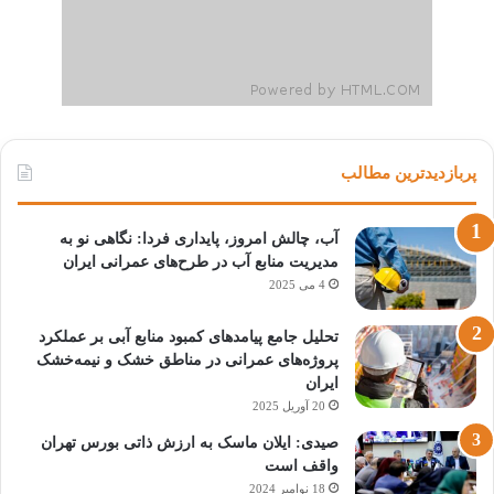
آنها گواه این است که واقعیت یک اقتصاد قوی، به
طرق مختلف احساس می شود.
پربازدیدترین مطالب
آمریکا
انتخابات
ترامپ
جو بایدن
آب، چالش امروز، پایداری فردا: نگاهی نو به
کپی لینک
مدیریت منابع آب در طرح‌های عمرانی ایران
4 می 2025
تحلیل جامع پیامدهای کمبود منابع آبی بر عملکرد
پروژه‌های عمرانی در مناطق خشک و نیمه‌خشک
ایران
20 آوریل 2025
صیدی: ایلان ماسک به ارزش ذاتی بورس تهران
واقف است
18 نوامبر 2024