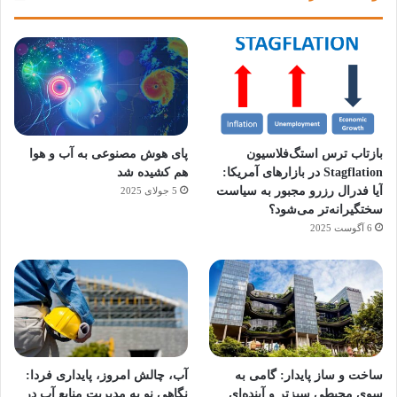
بازتاب ترس استگ‌فلاسیون
پای هوش مصنوعی به آب و هوا
Stagflation در بازارهای آمریکا:
هم کشیده شد
آیا فدرال رزرو مجبور به سیاست
5 جولای 2025
سختگیرانه‌تر می‌شود؟
6 آگوست 2025
آماده
ی سفر
ورزش
عکاسی
هدفون
برای
مجازی
با
با طعم
های
ساخت و ساز پایدار: گامی به
آب، چالش امروز، پایداری فردا:
کشف
…
ساعت
2023
سوی محیطی سبزتر و آینده‌ای
نگاهی نو به مدیریت منابع آب در