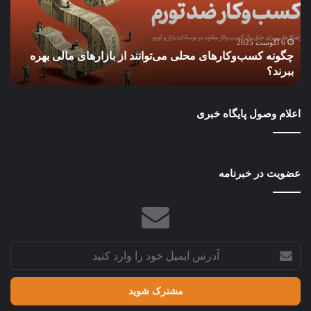
بازارهای
باز
مالی
آمری
بهره
آیا
6 آگوست 2025
چگونه کسب‌وکارهای محلی می‌توانند از بازارهای مالی بهره
ببرند؟
فدر
ببرند؟
ف
رزر
مجب
به
اعلام وصول پایگاه خبری
سی
سخت
می‌
عضویت در خبرنامه
آدرس
ایمیل
خود
را
وارد