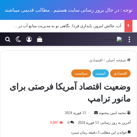
توجه : در حال بروز رسانی سایت هستیم . مطالب قدیمی میباشند
آب، چالش امروز، پایداری فردا: نگاهی نو به مدیریت منابع آب در طرح‌های عمرانی ایران
منو
ورود
تغییر پو
جس
سبد خرید خود را مش
صفحه اصلی
/
اقتصادی
اقتصادی
امنیت
سیاست
وضعیت اقتصاد آمریکا فرصتی برای
مانور ترامپ
ارسال
محمد امین بیجنوند
13 فوریه 2024
ایمیل
آخرین به روز رسانی: 13 فوریه 2024
0
9,897
خواندن این مطلب 3 دقیقه زمان میبرد