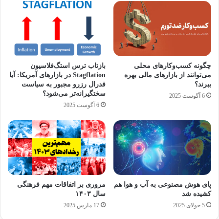
درصد است و گزارش های اخیر نشان می دهد
قیمت ها ثابت مانده است.
نوشته های مشابه
چگونه کسب‌وکارهای محلی
بازتاب ترس استگ‌فلاسیون
می‌توانند از بازارهای مالی بهره
Stagflation در بازارهای آمریکا: آیا
تحلیل جامع پیامدهای کمبود منابع
ببرند؟
فدرال رزرو مجبور به سیاست
سختگیرانه‌تر می‌شود؟
6 آگوست 2025
آبی بر عملکرد پروژه‌های عمرانی
6 آگوست 2025
در مناطق خشک و نیمه‌خشک ایران
20 آوریل 2025
صیدی: ایلان ماسک به ارزش ذاتی
بورس تهران واقف است
پای هوش مصنوعی به آب و هوا هم
مروری بر اتفاقات مهم فرهنگی
18 نوامبر 2024
کشیده شد
سال ۱۴۰۳
5 جولای 2025
17 مارس 2025