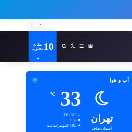
10
مقاله
ورود
سایدبار
تغییر پوسته
جستجو برای
محبوب
آب و هوا
33
℃
تهران
33º - 31º
11%
4.92 کیلومتر/ساعت
آسمان صاف