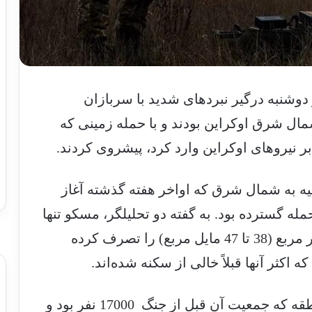
وشنبه درگیر نبردهای شدید با سربازان
ل شرق اوکراین بودند و با حمله زمینی که
ر نیروهای اوکراین وارد کرد، پیشروی کردند.
ه به شمال شرق که اواخر هفته گذشته آغاز
له گسترده بود. به گفته دو تحلیلگر، مسکو تنها
در دو روز مساحتی بین 100 تا 125 کیلومتر مربع (38 تا 47 مایل مربع) را تصرف کرده
ثر آنها قبلاً خالی از سکنه شده‌اند.
ووچانسک، یکی از بزرگترین شهرهای منطقه که جمعیت آن قبل از جنگ 17000 نفر بود و