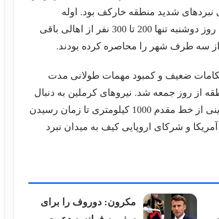
اصلی نبردهای شدید منطقه خارکف بود. اوله
سینیهوبوف، فرماندار خارکف، گفت که تا روز دوشنبه تنها 200 تا 300 نفر از اهالی باقی
 از سه طرف شهر را محاصره کرده بودند.
حکامات ضعیف و کمبود مهمات طولانی مدت
ه از روز جمعه شد. نیروهای کرملین به دنبال
گیج کردن و پراکنده کردن نیروهای اوکراینی از خط مقدم 1000 کیلومتری تا زمان رسیدن
ریکا و شرکای اروپایی کیف به میدان نبرد
مکرون: دوروف را برای