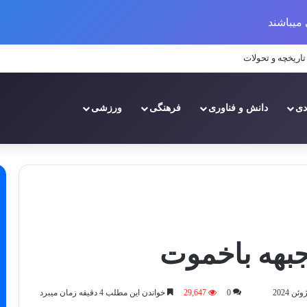
میباشند
اریخچه و تحولات
دی
دانش و فناوری
فرهنگی
ورزشی
جبهه باخموت
0
29,647
خواندن این مطلب 4 دقیقه زمان میبرد