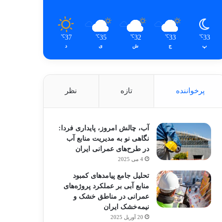
37
35
32
33
33
℃
℃
℃
℃
℃
پ
ج
ش
ی
د
پرخواننده
تازه
نظر
آب، چالش امروز، پایداری فردا:
نگاهی نو به مدیریت منابع آب
در طرح‌های عمرانی ایران
4 می 2025
تحلیل جامع پیامدهای کمبود
منابع آبی بر عملکرد پروژه‌های
عمرانی در مناطق خشک و
نیمه‌خشک ایران
20 آوریل 2025