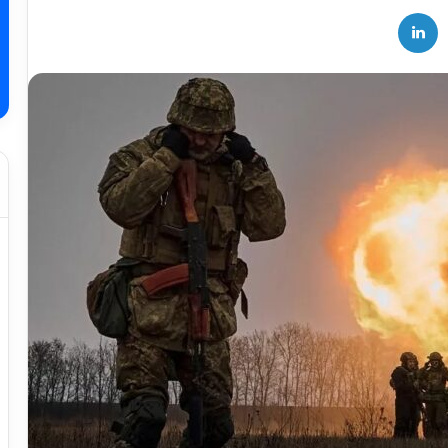
لینکدین