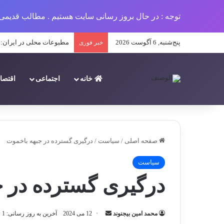
توجه : در حال بروز رسانی سایت هستیم . مطالب قدیمی 
پنج‌شنبه, 6 آگوست 2026
مطبوعات محلی در ایران: ت
خبر فوری
خانه
اجتماعی
اقتصا
صفحه اصلی
/
سیاست
/
درگیری‌ گسترده در جبهه باخموت
سیاست
درگیری‌ گسترده در 
ارسال
محمد امین بیجنوند
12 می 2024
آخرین به روز رسانی: 1 ژوئن 2024