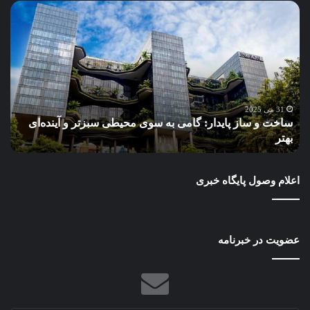
آب،
چالش
امروز،
پایداری
فردا:
نگاهی
نو
به
4 می 2025
 به سوی محیطی سبزتر و آینده‌ای
آب، چالش امروز، پایداری فردا
مدیریت
در طرح‌های عمرانی ایران
منابع
آب
در
اعلام وصول پایگاه خبری
طرح‌های
عمرانی
ایران
عضویت در خبرنامه