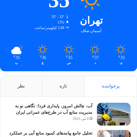
تهران
35º - 32º
13%
2.68 کیلومتر/ساعت
آسمان صاف
35
36
35
37
35
℃
℃
℃
℃
℃
ی
د
س
چ
پ
پرخواننده
تازه
نظر
آب، چالش امروز، پایداری فردا: نگاهی نو به
مدیریت منابع آب در طرح‌های عمرانی ایران
4 می 2025
تحلیل جامع پیامدهای کمبود منابع آبی بر عملکرد