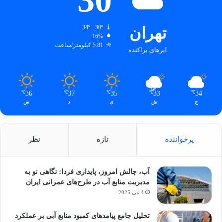
تهران
34º - 30º
16%
5.81 کیلومتر/ساعت
ابرهای پراکنده
36
37
35
33
34
℃
℃
℃
℃
℃
ج
ش
ی
د
س
پرخواننده
تازه
نظر
آب، چالش امروز، پایداری فردا: نگاهی نو به
مدیریت منابع آب در طرح‌های عمرانی ایران
4 می 2025
تحلیل جامع پیامدهای کمبود منابع آبی بر عملکرد