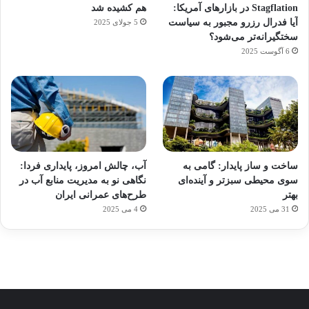
Stagflation در بازارهای آمریکا:
هم کشیده شد
آیا فدرال رزرو مجبور به سیاست
5 جولای 2025
سختگیرانه‌تر می‌شود؟
6 آگوست 2025
آماده
ی سفر
ورزش
عکاسی
هدفون
برای
مجازی
با
با طعم
های
ساخت و ساز پایدار: گامی به
آب، چالش امروز، پایداری فردا:
کشف
…
ساعت
2023
سوی محیطی سبزتر و آینده‌ای
نگاهی نو به مدیریت منابع آب در
توسط
توسط
توسط
هوشمند
توسط
توسط
بهتر
طرح‌های عمرانی ایران
ژاکت
ژاکت
ژاکت
ژاکت
ژاکت
31 می 2025
4 می 2025
در
در
در
در
در
دسامبر
دسامبر
دسامبر
دسامبر
دسامبر
12, 2022
12, 2022
12, 2022
12, 2022
12, 2022