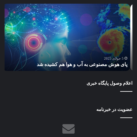
پای
سا
هوش
و
مصنوعی
ساز
به
پاید
آب
گام
و
به
هوا
سو
هم
مح
س
کشیده
سبز
5 جولای 2025
پای هوش مصنوعی به آب و هوا هم کشیده شد
ب
شد
و
آیند
بهتر
اعلام وصول پایگاه خبری
عضویت در خبرنامه