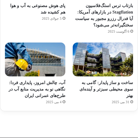
بازتاب ترس استگ‌فلاسیون
پای هوش مصنوعی به آب و هوا
Stagflation در بازارهای آمریکا:
هم کشیده شد
آیا فدرال رزرو مجبور به سیاست
5 جولای 2025
سختگیرانه‌تر می‌شود؟
6 آگوست 2025
آماده
ی سفر
ورزش
عکاسی
هدفون
برای
مجازی
با
با طعم
های
ساخت و ساز پایدار: گامی به
آب، چالش امروز، پایداری فردا:
کشف
…
ساعت
2023
سوی محیطی سبزتر و آینده‌ای
نگاهی نو به مدیریت منابع آب در
توسط
توسط
توسط
هوشمند
توسط
توسط
بهتر
طرح‌های عمرانی ایران
ژاکت
ژاکت
ژاکت
ژاکت
ژاکت
31 می 2025
4 می 2025
در
در
در
در
در
دسامبر
دسامبر
دسامبر
دسامبر
دسامبر
12, 2022
12, 2022
12, 2022
12, 2022
12, 2022