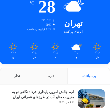
28
℃
تهران
33º - 28º
20%
1.79 کیلومتر/ساعت
ابرهای پراکنده
37
36
37
35
33
℃
℃
℃
℃
℃
ش
ی
د
س
چ
پرخواننده
تازه
نظر
آب، چالش امروز، پایداری فردا: نگاهی نو به
مدیریت منابع آب در طرح‌های عمرانی ایران
4 می 2025