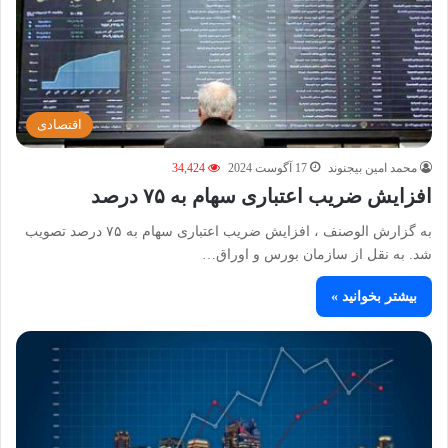
اقتصادی
محمد امین بیجنوند
17 آگوست 2024
34,424
افزایش ضریب اعتباری سهام به ۷۵ درصد
به گزارش الوصنف ، افزایش ضریب اعتباری سهام به ۷۵ درصد تصویب
شد. به نقل از سازمان بورس و اوراق…
بیشتر بخوانید »