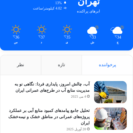
تهران
13%
4.02 کیلومتر/ساعت
ابرهای پراکنده
36
37
35
33
34
℃
℃
℃
℃
℃
ج
ش
ی
د
س
پرخواننده
تازه
نظر
آب، چالش امروز، پایداری فردا: نگاهی نو به
مدیریت منابع آب در طرح‌های عمرانی ایران
4 می 2025
تحلیل جامع پیامدهای کمبود منابع آبی بر عملکرد
پروژه‌های عمرانی در مناطق خشک و نیمه‌خشک
ایران
20 آوریل 2025