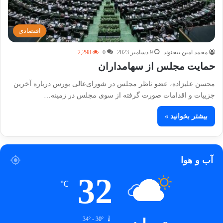
اقتصادی
محمد امین بیجنوند
9 دسامبر 2023
0
2,298
حمایت مجلس از سهامداران
محسن علیزاده، عضو ناظر مجلس در شورای‌عالی بورس درباره آخرین
جزییات و اقدامات صورت گرفته از سوی مجلس در زمینه…
بیشتر بخوانید »
آب و هوا
32
℃
34º - 30º