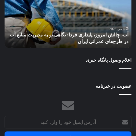
پایداری
می‌
فردا:
از
نگاهی
باز
نو
مال
به
بهر
4 می 2025
آب، چالش امروز، پایداری فردا: نگاهی نو به مدیریت منابع آب
چ
مدیریت
ببر
در طرح‌های عمرانی ایران
ب
منابع
آب
در
اعلام وصول پایگاه خبری
طرح‌های
عمرانی
ایران
عضویت در خبرنامه
آدرس
ایمیل
خود