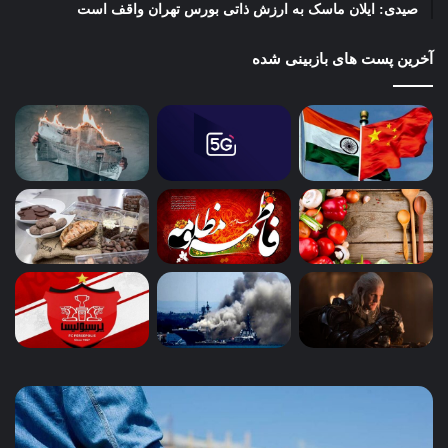
صیدی: ایلان ماسک به ارزش ذاتی بورس تهران واقف است
آخرین پست های بازبینی شده
آب،
چگو
چالش
کسب
امروز،
محل