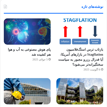
نوشته‌های تازه
بازتاب ترس استگ‌فلاسیون
پای هوش مصنوعی به آب و هوا
Stagflation در بازارهای آمریکا:
هم کشیده شد
آیا فدرال رزرو مجبور به سیاست
5 جولای 2025
سختگیرانه‌تر می‌شود؟
6 آگوست 2025
آماده
ی سفر
ورزش
عکاسی
هدفون
برای
مجازی
با
با طعم
های