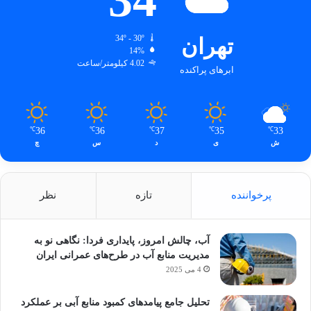
تهران
34º - 30º
14%
4.02 کیلومتر/ساعت
ابرهای پراکنده
36
36
37
35
33
℃
℃
℃
℃
℃
ش
ی
د
س
چ
پرخواننده
تازه
نظر
آب، چالش امروز، پایداری فردا: نگاهی نو به
مدیریت منابع آب در طرح‌های عمرانی ایران
4 می 2025
تحلیل جامع پیامدهای کمبود منابع آبی بر عملکرد