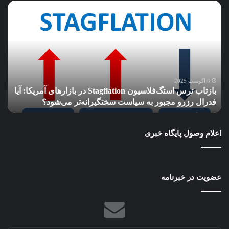
بازتاب
پای
ترس
هو
استگ‌فلاسیون
مص
Stagflation
به
در
آب
بازارهای
و
آمریکا:
هوا
آیا
هم
6 آگوست 2025
بازتاب ترس استگ‌فلاسیون Stagflation در بازارهای آمریکا: آیا
فدرال
کشی
فدرال رزرو مجبور به سیاست سختگیرانه‌تر می‌شود؟
پ
رزرو
شد
مجبور
به
اعلام وصول پایگاه خبری
سیاست
سختگیرانه‌تر
می‌شود؟
عضویت در خبرنامه