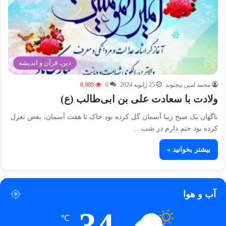
دین، قرآن و اندیشه
محمد امین بیجنوند
25 ژانویه 2024
0
8,989
ولادت با سعادت علی بن ابی‌طالب (ع)
ناگهان یک صبح زیبا آسمان گل کرده بود خاک تا هفت آسمان، بغض تغزل
کرده بود حتم دارم در شب…
بیشتر بخوانید »
آب و هوا
34
℃