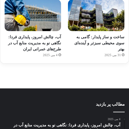
آماده
ی سفر
ورزش
عکاسی
هدفون
برای
مجازی
با
با طعم
های
ساخت و ساز پایدار: گامی به
آب، چالش امروز، پایداری فردا:
کشف
…
ساعت
2023
سوی محیطی سبزتر و آینده‌ای
نگاهی نو به مدیریت منابع آب در
توسط
توسط
توسط
هوشمند
توسط
توسط
بهتر
طرح‌های عمرانی ایران
ژاکت
ژاکت
ژاکت
ژاکت
ژاکت
31 می 2025
4 می 2025
در
در
در
در
در
دسامبر
دسامبر
دسامبر
دسامبر
دسامبر
12, 2022
12, 2022
12, 2022
12, 2022
12, 2022
مطالب پر بازدید
4 می 2025
آب، چالش امروز، پایداری فردا: نگاهی نو به مدیریت منابع آب در