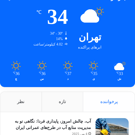
34
℃
تهران
34º - 30º
14%
4.02 کیلومتر/ساعت
ابرهای پراکنده
36
36
37
35
33
℃
℃
℃
℃
℃
ش
ی
د
س
چ
پرخواننده
تازه
نظر
آب، چالش امروز، پایداری فردا: نگاهی نو به
مدیریت منابع آب در طرح‌های عمرانی ایران
4 می 2025