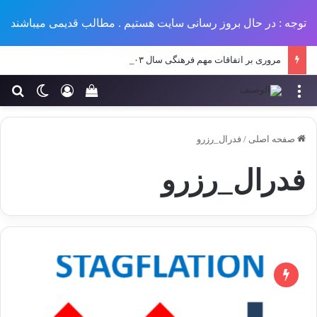
توجه : در حال بروز رسانی سایت هستیم . مطالب قدیمی میباشند
مروری بر اتفاقات مهم فرهنگی سال ۱۴۰۳
منو
ورود
تغییر پو
جس
سبد خرید خود را مش
صفحه اصلی
/
فدرال_رزرو‌
فدرال_رزرو‌