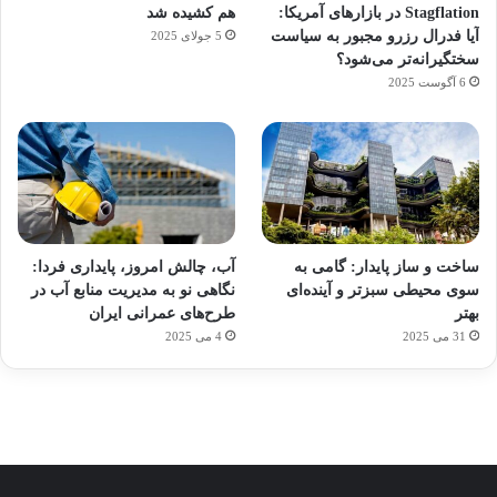
Stagflation در بازارهای آمریکا:
هم کشیده شد
آیا فدرال رزرو مجبور به سیاست
5 جولای 2025
سختگیرانه‌تر می‌شود؟
6 آگوست 2025
آماده
ی سفر
ورزش
عکاسی
هدفون
برای
مجازی
با
با طعم
های
ساخت و ساز پایدار: گامی به
آب، چالش امروز، پایداری فردا:
کشف
…
ساعت
2023
سوی محیطی سبزتر و آینده‌ای
نگاهی نو به مدیریت منابع آب در
توسط
توسط
توسط
هوشمند
توسط
توسط
بهتر
طرح‌های عمرانی ایران
ژاکت
ژاکت
ژاکت
ژاکت
ژاکت
31 می 2025
4 می 2025
در
در
در
در
در
دسامبر
دسامبر
دسامبر
دسامبر
دسامبر
12, 2022
12, 2022
12, 2022
12, 2022
12, 2022