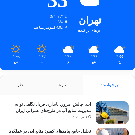
تهران
33º - 30º
13%
4.02 کیلومتر/ساعت
ابرهای پراکنده
36
37
35
33
33
℃
℃
℃
℃
℃
ج
ش
ی
د
س
پرخواننده
تازه
نظر
آب، چالش امروز، پایداری فردا: نگاهی نو به
مدیریت منابع آب در طرح‌های عمرانی ایران
4 می 2025
تحلیل جامع پیامدهای کمبود منابع آبی بر عملکرد