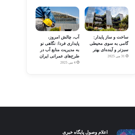
ساخت و ساز پایدار:
آب، چالش امروز،
گامی به سوی محیطی
پایداری فردا: نگاهی نو
سبزتر و آینده‌ای بهتر
به مدیریت منابع آب در
طرح‌های عمرانی ایران
31 می 2025
م
هدفون های 2023
4 می 2025
توسط ژاکت
در دسامبر 12, 2022
آب،
اعلام وصول پایگاه خبری