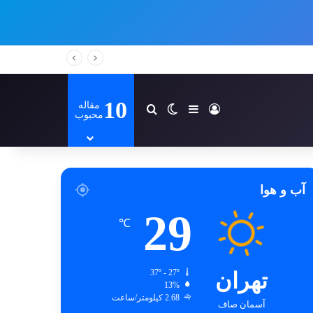
10
مقاله
ورود
سایدبار
تغییر پوسته
جستجو برای
محبوب
آب و هوا
29
℃
تهران
37º - 27º
13%
2.68 کیلومتر/ساعت
آسمان صاف