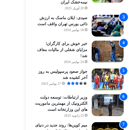
نیمه‌خشک ایران
20 آوریل 2025
صیدی: ایلان ماسک به ارزش
ذاتی بورس تهران واقف است
18 نوامبر 2024
خبر خوش برای کارگران؛
مزایای شغلی از مالیات معاف
شد!
24 نوامبر 2024
جواز صعود پرسپولیس به روز
آخر کشیده شد
27 نوامبر 2023
وزیر ارتباطات: توسعه دولت
الکترونیک از مهمترین ماموریت
های این وزارتخانه است
23 ژانویه 2025
میم کوین‌ها: روند جدید در دنیای