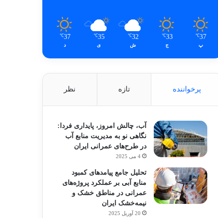
37
35
32
33
37
℃
℃
℃
℃
℃
پ
ج
ش
ی
د
پرخواننده
تازه
نظر
آب، چالش امروز، پایداری فردا:
نگاهی نو به مدیریت منابع آب
در طرح‌های عمرانی ایران
4 می 2025
تحلیل جامع پیامدهای کمبود
منابع آبی بر عملکرد پروژه‌های
عمرانی در مناطق خشک و
نیمه‌خشک ایران
20 آوریل 2025