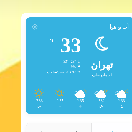
آب و هوا
33
℃
تهران
33º - 28º
9%
4.92 کیلومتر/ساعت
آسمان صاف
36
37
35
32
33
℃
℃
℃
℃
℃
ج
ش
ی
د
س