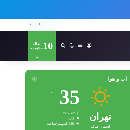
10
مقاله
ورود
سایدبار
تغییر پوسته
جستجو برای
محبوب
آب و هوا
35
℃
تهران
35º - 32º
13%
2.68 کیلومتر/ساعت
آسمان صاف