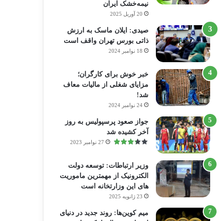
نیمه‌خشک ایران
20 آوریل 2025
صیدی: ایلان ماسک به ارزش
ذاتی بورس تهران واقف است
18 نوامبر 2024
خبر خوش برای کارگران؛
مزایای شغلی از مالیات معاف
شد!
24 نوامبر 2024
جواز صعود پرسپولیس به روز
آخر کشیده شد
27 نوامبر 2023
وزیر ارتباطات: توسعه دولت
الکترونیک از مهمترین ماموریت
های این وزارتخانه است
23 ژانویه 2025
میم کوین‌ها: روند جدید در دنیای