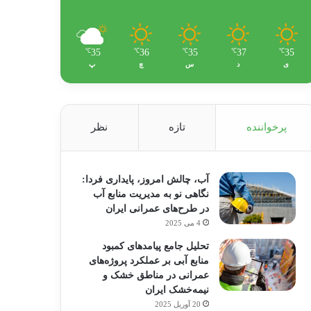
35
36
35
37
35
℃
℃
℃
℃
℃
ی
د
س
چ
پ
پرخواننده
تازه
نظر
آب، چالش امروز، پایداری فردا:
نگاهی نو به مدیریت منابع آب
در طرح‌های عمرانی ایران
4 می 2025
تحلیل جامع پیامدهای کمبود
منابع آبی بر عملکرد پروژه‌های
عمرانی در مناطق خشک و
نیمه‌خشک ایران
20 آوریل 2025