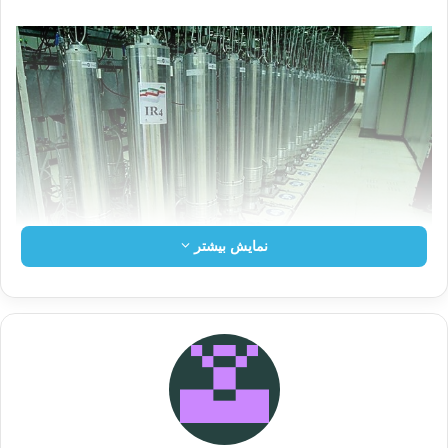
نمایش بیشتر
به نوشته رویترز، آژانس بین‌المللی انرژی اتمی با
اشاره به سایت‌های فردو و نظنز تأیید کرد از پایان
نوامبر، که ایران تولید UF6 (هگزافلوورید اورانیوم)