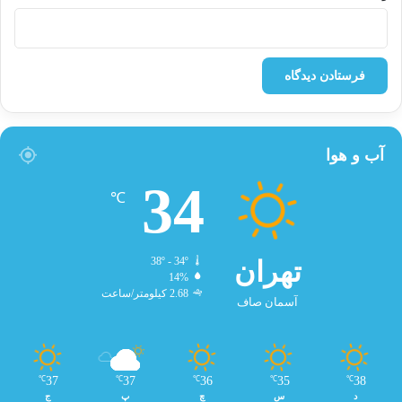
آب و هوا
34
℃
تهران
38º - 34º
14%
2.68 کیلومتر/ساعت
آسمان صاف
37
37
36
35
38
℃
℃
℃
℃
℃
د
س
چ
پ
ج