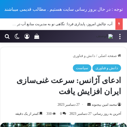
توجه : در حال بروز رسانی سایت هستیم . مطالب قدیمی میباشند
تحلیل جامع پیامدهای کمبود منابع آبی بر عملکرد پروژه‌های عمرانی در مناطق خشک و نیمه‌خشک ایران
منو
ورود
تغییر پو
جس
سبد خرید خود را مش
صفحه اصلی
/
دانش و فناوری
دانش و فناوری
سیاست
ادعای آژانس: سرعت غنی‌سازی
ایران افزایش یافت
ارسال
محمد امین بیجنوند
27 دسامبر 2023
ایمیل
آخرین به روز رسانی: 27 دسامبر 2023
0
310
کمتر از یک دقیقه