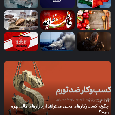
بازتاب
ترس
استگ‌فلاسیون
Stagflation
در
بازارهای
آمریکا:
آیا
6 آگوست 2025
حلی می‌توانند از بازارهای مالی بهره
فدرال
فدرال رزرو مجبور به سی
رزرو