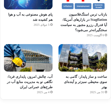
بازتاب ترس استگ‌فلاسیون
پای هوش مصنوعی به آب و هوا
Stagflation در بازارهای آمریکا:
هم کشیده شد
آیا فدرال رزرو مجبور به سیاست
5 جولای 2025
سختگیرانه‌تر می‌شود؟
6 آگوست 2025
آماده
ی سفر
ورزش
عکاسی
هدفون
برای
مجازی
با
با طعم
های
ساخت و ساز پایدار: گامی به
آب، چالش امروز، پایداری فردا:
کشف
…
ساعت
2023
سوی محیطی سبزتر و آینده‌ای
نگاهی نو به مدیریت منابع آب در
توسط
توسط
توسط
هوشمند
توسط
توسط
بهتر
طرح‌های عمرانی ایران
ژاکت
ژاکت
ژاکت
ژاکت
ژاکت
31 می 2025
4 می 2025
در
در
در
در
در
دسامبر
دسامبر
دسامبر
دسامبر
دسامبر
12, 2022
12, 2022
12, 2022
12, 2022
12, 2022