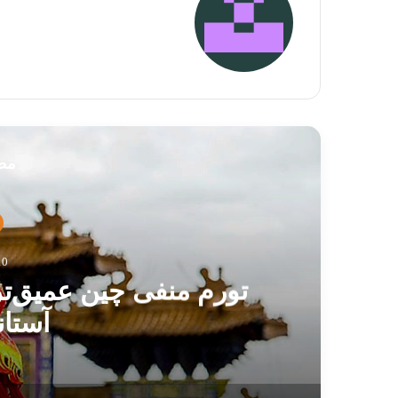
مطا
10 فوریه 
تورم منفی چین عمیق‌تر
آستان