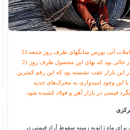
به گزارش الوصنف ، هر تن میلگرد در معاملات آتی بورس شانگهای ظرف روز جمعه 23
فوریه با نرخ 3773 یوآن معامله شد؛ این در حالی بود که بهای این محصول ظرف روز 21
ال قیمتی 3760 یوآن نیز در این بازار عقب نشسته بود که این رقم کمترین
ه 110 روز اخیر بود. با این وجود امیدواری به محرک‌های جدید
رد قیمتی در بازار آهن و فولاد کشیده شود.
مرکزی
 برای ماه ژانویه زمینه سقوط آزاد قیمتی در