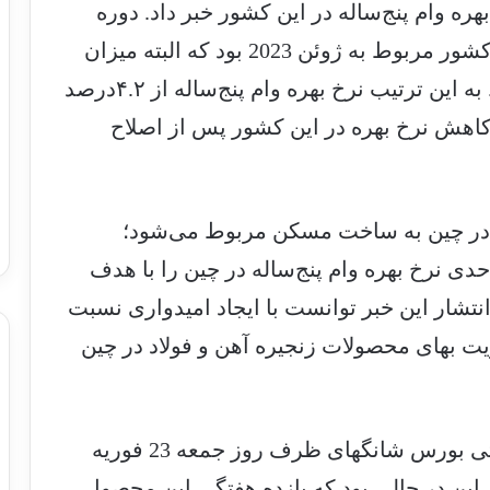
۲۵واحدی در نرخ بهره وام پنج‌ساله در این کشور خبر داد. دوره
قبلی کاهش نرخ بهره وام 5 ساله در این کشور مربوط به ژوئن 2023 بود که البته میزان
کاهش نرخ بهره کمتر از میزان فعلی بود. به این ترتیب نرخ بهره وام پنج‌ساله از ۴.۲‌درصد
رین کاهش نرخ بهره در این کشور پس از اصلاح
 آنکه عمده مصرف وام 5 ساله در چین به ساخت مسکن مربوط می‌شود؛
ان بازار بر این باورند که کاهش ۲۵واحدی نرخ بهره وام پنج‌ساله در چین را با هدف
تشار این خبر توانست با ایجاد امیدواری نسبت
ت بهای محصولات زنجیره آهن و فولاد در چین
به این ترتیب هر تن میلگرد در معاملات آتی بورس شانگهای ظرف روز جمعه 23 فوریه
0.0 درصدی داشت. این در حالی بود که بازده هفتگی این محصول