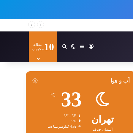
10
مقاله
ورود
سایدبار
تغییر پوسته
جستجو برای
محبوب
آب و هوا
33
℃
تهران
33º - 28º
9%
4.92 کیلومتر/ساعت
آسمان صاف