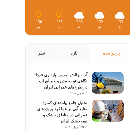
36
37
35
32
33
℃
℃
℃
℃
℃
ج
ش
ی
د
س
پرخواننده
تازه
نظر
آب، چالش امروز، پایداری فردا:
نگاهی نو به مدیریت منابع آب
در طرح‌های عمرانی ایران
4 می 2025
تحلیل جامع پیامدهای کمبود
منابع آبی بر عملکرد پروژه‌های
عمرانی در مناطق خشک و
نیمه‌خشک ایران
20 آوریل 2025